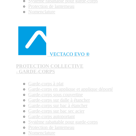
Système rabattable pour garde-corps
Protection de lanterneau
Nomenclature
VECTACO EVO ®
PROTECTION COLLECTIVE
- GARDE-CORPS
Garde-corps à plat
Garde-corps en applique et applique déporté
Garde-corps sous couvertine
Garde-corps sur dalle à étancher
Garde-corps sur bac à étancher
Garde-corps sur bac sec acier
Garde-corps autoportant
Système rabattable pour garde-corps
Protection de lanterneau
Nomenclature