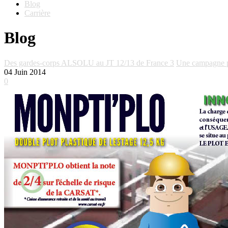
Blog
Carrière
Blog
Des gardes-corps ALSOLU au JT 12/13 de France 3
Une campagne pou
04
Juin 2014
0