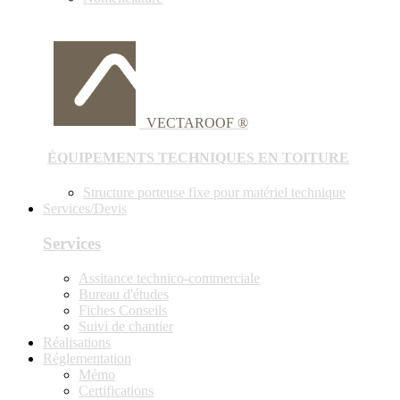
VECTAROOF ®
ÉQUIPEMENTS TECHNIQUES EN TOITURE
Structure porteuse fixe pour matériel technique
Services/Devis
Services
Assitance technico-commerciale
Bureau d'études
Fiches Conseils
Suivi de chantier
Réalisations
Réglementation
Mémo
Certifications