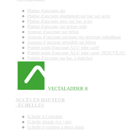
Platine d'ancrage alu
Platine d'ancrage aluminium sur bac sec acier
Platine d'ancrage inox sur bac acier
Platine d'ancrage sur toiture tuile
Anneau d'ancrage sur béton
Anneau d’ancrage pivotant sur structure métallique
Anneau d’ancrage invisible sur béton
Potelet point d'ancrage ALU tube carré
Potelet point d'ancrage ALU tube carré -NOUVEAU
Potelet d'ancrage sur bac à étancher
VECTALADDER ®
ACCÈS EN HAUTEUR
- ÉCHELLES
Echelle à Crinoline
Echelle simple éco / pro
Echelle à coulisse à deux plans