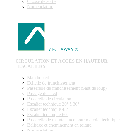
Crosse de sortie
Nomenclature
VECTAWAY ®
CIRCULATION ET ACCÈS EN HAUTEUR
- ESCALIERS
Marchepied
Echelle de franchissement
Passerelle de franchissement (Saut de loup)
Passage de shed
Passerelle de circulation
Escalier technique 20° à 36°
Escalier technique 48°
Escalier technique 60°
Passerelle de maintenance pour matériel technique
Balisage et cheminement en toiture
Nomenclature