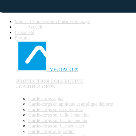
Menu - Cliquez pour choisir votre page
Accueil
La société
Produits
VECTACO ®
PROTECTION COLLECTIVE
- GARDE-CORPS
Garde-corps à plat
Garde-corps en applique et applique déporté
Garde-corps sous couvertine
Garde-corps sur dalle à étancher
Garde-corps sur bac à étancher
Garde-corps sur bac sec acier
Garde-corps autoportant