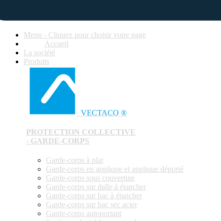
Menu - Cliquez pour choisir votre page
Accueil
La société
Produits
VECTACO ®
PROTECTION COLLECTIVE
- GARDE-CORPS
Garde-corps à plat
Garde-corps en applique et applique déporté
Garde-corps sous couvertine
Garde-corps sur dalle à étancher
Garde-corps sur bac à étancher
Garde-corps sur bac sec acier
Garde-corps autoportant