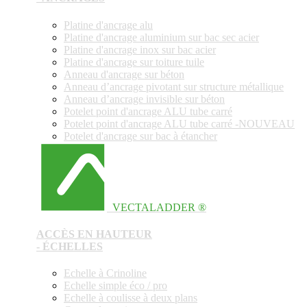
Platine d'ancrage alu
Platine d'ancrage aluminium sur bac sec acier
Platine d'ancrage inox sur bac acier
Platine d'ancrage sur toiture tuile
Anneau d'ancrage sur béton
Anneau d’ancrage pivotant sur structure métallique
Anneau d’ancrage invisible sur béton
Potelet point d'ancrage ALU tube carré
Potelet point d'ancrage ALU tube carré -NOUVEAU
Potelet d'ancrage sur bac à étancher
VECTALADDER ®
ACCÈS EN HAUTEUR
- ÉCHELLES
Echelle à Crinoline
Echelle simple éco / pro
Echelle à coulisse à deux plans