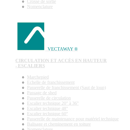
Crosse de sortie
Nomenclature
VECTAWAY ®
CIRCULATION ET ACCÈS EN HAUTEUR
- ESCALIERS
Marchepied
Echelle de franchissement
Passerelle de franchissement (Saut de loup)
Passage de shed
Passerelle de circulation
Escalier technique 20° à 36°
Escalier technique 48°
Escalier technique 60°
Passerelle de maintenance pour matériel technique
Balisage et cheminement en toiture
Nomenclature