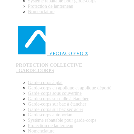
Système rabattable pour garde-corps
Protection de lanterneau
Nomenclature
VECTACO EVO ®
PROTECTION COLLECTIVE
- GARDE-CORPS
Garde-corps à plat
Garde-corps en applique et applique déporté
Garde-corps sous couvertine
Garde-corps sur dalle à étancher
Garde-corps sur bac à étancher
Garde-corps sur bac sec acier
Garde-corps autoportant
Système rabattable pour garde-corps
Protection de lanterneau
Nomenclature