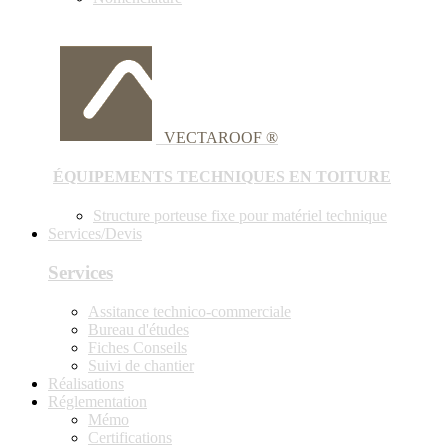
VECTAROOF ®
ÉQUIPEMENTS TECHNIQUES EN TOITURE
Structure porteuse fixe pour matériel technique
Services/Devis
Services
Assitance technico-commerciale
Bureau d'études
Fiches Conseils
Suivi de chantier
Réalisations
Réglementation
Mémo
Certifications