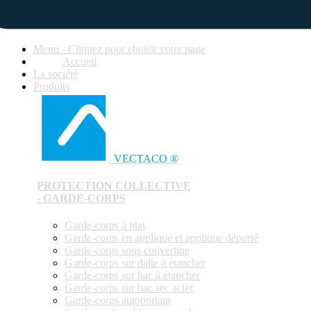
Menu - Cliquez pour choisir votre page
Accueil
La société
Produits
VECTACO ®
PROTECTION COLLECTIVE
- GARDE-CORPS
Garde-corps à plat
Garde-corps en applique et applique déporté
Garde-corps sous couvertine
Garde-corps sur dalle à étancher
Garde-corps sur bac à étancher
Garde-corps sur bac sec acier
Garde-corps autoportant