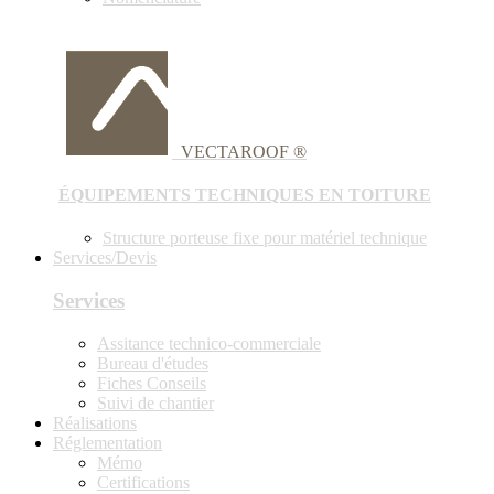
VECTAROOF ®
ÉQUIPEMENTS TECHNIQUES EN TOITURE
Structure porteuse fixe pour matériel technique
Services/Devis
Services
Assitance technico-commerciale
Bureau d'études
Fiches Conseils
Suivi de chantier
Réalisations
Réglementation
Mémo
Certifications