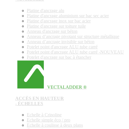
Platine d'ancrage alu
Platine d'ancrage aluminium sur bac sec acier
Platine d'ancrage inox sur bac acier
Platine d'ancrage sur toiture tuile
Anneau d'ancrage sur béton
Anneau d’ancrage pivotant sur structure métallique
Anneau d’ancrage invisible sur béton
Potelet point d'ancrage ALU tube carré
Potelet point d'ancrage ALU tube carré -NOUVEAU
Potelet d'ancrage sur bac à étancher
VECTALADDER ®
ACCÈS EN HAUTEUR
- ÉCHELLES
Echelle à Crinoline
Echelle simple éco / pro
Echelle à coulisse à deux plans