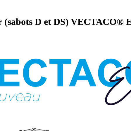
her (sabots D et DS) VECTACO®