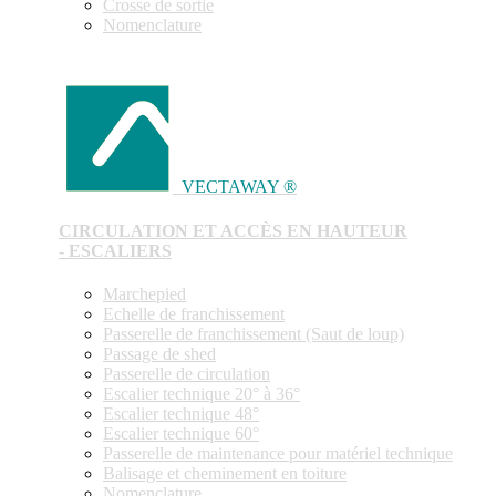
Crosse de sortie
Nomenclature
VECTAWAY ®
CIRCULATION ET ACCÈS EN HAUTEUR
- ESCALIERS
Marchepied
Echelle de franchissement
Passerelle de franchissement (Saut de loup)
Passage de shed
Passerelle de circulation
Escalier technique 20° à 36°
Escalier technique 48°
Escalier technique 60°
Passerelle de maintenance pour matériel technique
Balisage et cheminement en toiture
Nomenclature