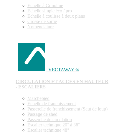
Echelle à Crinoline
Echelle simple éco / pro
Echelle à coulisse à deux plans
Crosse de sortie
Nomenclature
VECTAWAY ®
CIRCULATION ET ACCÈS EN HAUTEUR
- ESCALIERS
Marchepied
Echelle de franchissement
Passerelle de franchissement (Saut de loup)
Passage de shed
Passerelle de circulation
Escalier technique 20° à 36°
Escalier technique 48°