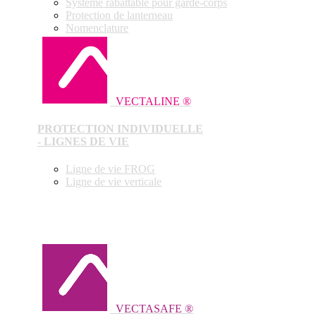
Système rabattable pour garde-corps
Protection de lanterneau
Nomenclature
VECTALINE ®
PROTECTION INDIVIDUELLE
- LIGNES DE VIE
Ligne de vie FROG
Ligne de vie verticale
VECTASAFE ®