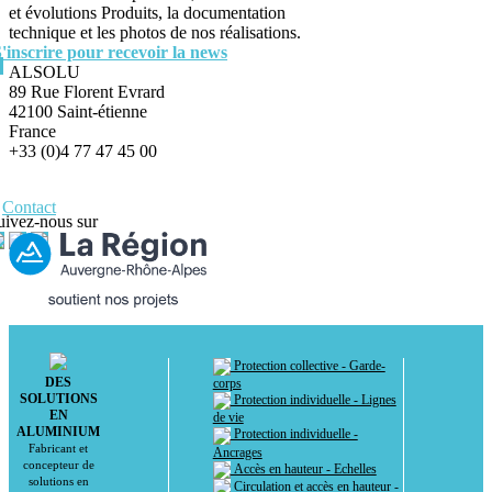
et évolutions Produits, la documentation
technique et les photos de nos réalisations.
S'inscrire pour recevoir la news
ALSOLU
89 Rue Florent Evrard
42100 Saint-étienne
France
+33 (0)4 77 47 45 00
Contact
uivez-nous sur
Protection collective - Garde-
DES
corps
SOLUTIONS
Protection individuelle - Lignes
EN
de vie
ALUMINIUM
Protection individuelle -
Fabricant et
Ancrages
concepteur de
Accès en hauteur - Echelles
solutions en
Circulation et accès en hauteur -