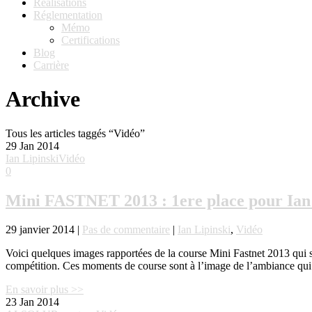
Réalisations
Réglementation
Mémo
Certifications
Blog
Carrière
Archive
Tous les articles taggés “Vidéo”
29
Jan 2014
Ian Lipinski
Vidéo
0
Mini FASTNET 2013 : 1ere place pour Ian
29 janvier 2014 |
Pas de commentaire
|
Ian Lipinski
,
Vidéo
Voici quelques images rapportées de la course Mini Fastnet 2013 qui s’
compétition. Ces moments de course sont à l’image de l’ambiance qui r
En savoir plus >>
23
Jan 2014