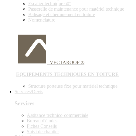
Escalier technique 60°
Passerelle de maintenance pour matériel technique
Balisage et cheminement en toiture
Nomenclature
VECTAROOF ®
ÉQUIPEMENTS TECHNIQUES EN TOITURE
Structure porteuse fixe pour matériel technique
Services/Devis
Services
Assitance technico-commerciale
Bureau d'études
Fiches Conseils
Suivi de chantier