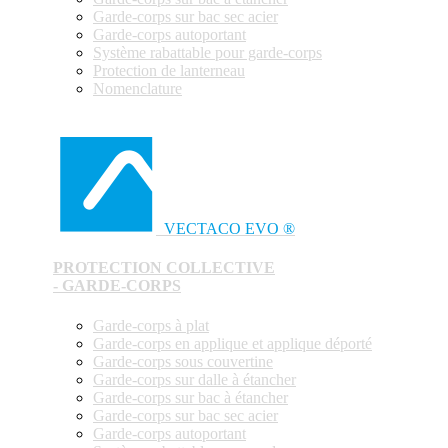
Garde-corps sur bac sec acier
Garde-corps autoportant
Système rabattable pour garde-corps
Protection de lanterneau
Nomenclature
VECTACO EVO ®
PROTECTION COLLECTIVE
- GARDE-CORPS
Garde-corps à plat
Garde-corps en applique et applique déporté
Garde-corps sous couvertine
Garde-corps sur dalle à étancher
Garde-corps sur bac à étancher
Garde-corps sur bac sec acier
Garde-corps autoportant