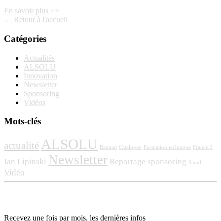
En savoir plus >>
← Retour à l'accueil
Catégories
Actualités
ALSOLU
Innovation
Newsletter
Sponsoring
Vidéos
Mots-clés
ALSOLU
actualité
Batimat
Catalogue
Formation technique
France 3
Newsletter
Ian Lipinski
Reportage
sponsoring
Stand
Vidéo
Recevez une fois par mois, les dernières infos