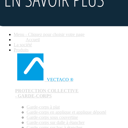
Menu - Cliquez pour choisir votre page
Accueil
La société
Produits
VECTACO ®
PROTECTION COLLECTIVE
- GARDE-CORPS
Garde-corps à plat
Garde-corps en applique et applique déporté
Garde-corps sous couvertine
Garde-corps sur dalle à étancher
Garde-corps sur bac à étancher