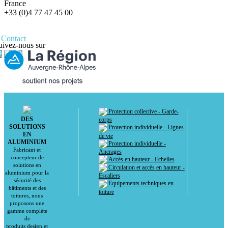
France
+33 (0)4 77 47 45 00
Contact
uivez-nous sur
Protection collective - Garde-
DES
corps
SOLUTIONS
Protection individuelle - Lignes
EN
de vie
ALUMINIUM
Protection individuelle -
Fabricant et
Ancrages
concepteur de
Accès en hauteur - Echelles
solutions en
Circulation et accès en hauteur -
aluminium pour la
Escaliers
sécurité des
Equipements techniques en
bâtiments et des
toiture
toitures, nous
proposons une
gamme complète
de
produits design et