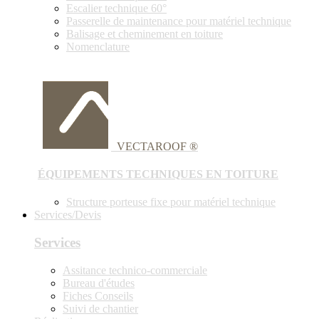
Escalier technique 60°
Passerelle de maintenance pour matériel technique
Balisage et cheminement en toiture
Nomenclature
VECTAROOF ®
ÉQUIPEMENTS TECHNIQUES EN TOITURE
Structure porteuse fixe pour matériel technique
Services/Devis
Services
Assitance technico-commerciale
Bureau d'études
Fiches Conseils
Suivi de chantier