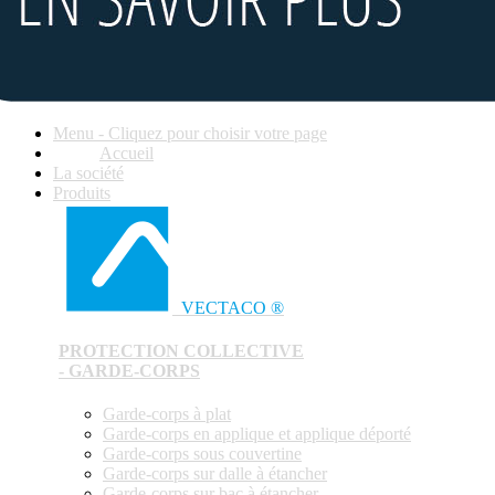
Menu - Cliquez pour choisir votre page
Accueil
La société
Produits
VECTACO ®
PROTECTION COLLECTIVE
- GARDE-CORPS
Garde-corps à plat
Garde-corps en applique et applique déporté
Garde-corps sous couvertine
Garde-corps sur dalle à étancher
Garde-corps sur bac à étancher