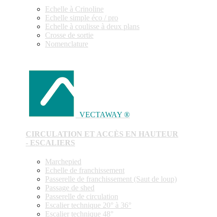
Echelle à Crinoline
Echelle simple éco / pro
Echelle à coulisse à deux plans
Crosse de sortie
Nomenclature
VECTAWAY ®
CIRCULATION ET ACCÈS EN HAUTEUR
- ESCALIERS
Marchepied
Echelle de franchissement
Passerelle de franchissement (Saut de loup)
Passage de shed
Passerelle de circulation
Escalier technique 20° à 36°
Escalier technique 48°