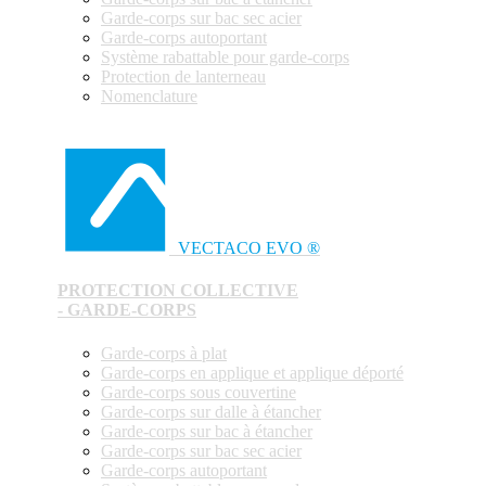
Garde-corps sur bac sec acier
Garde-corps autoportant
Système rabattable pour garde-corps
Protection de lanterneau
Nomenclature
VECTACO EVO ®
PROTECTION COLLECTIVE
- GARDE-CORPS
Garde-corps à plat
Garde-corps en applique et applique déporté
Garde-corps sous couvertine
Garde-corps sur dalle à étancher
Garde-corps sur bac à étancher
Garde-corps sur bac sec acier
Garde-corps autoportant