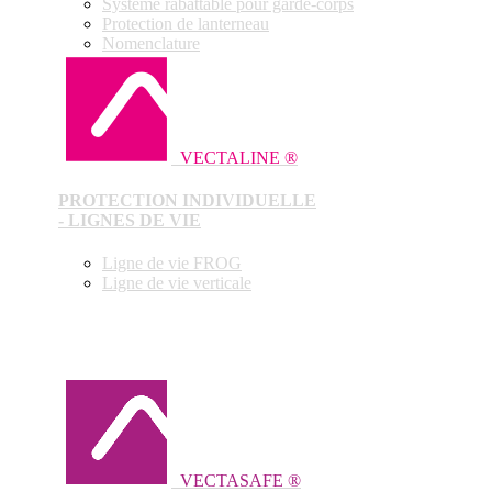
Système rabattable pour garde-corps
Protection de lanterneau
Nomenclature
VECTALINE ®
PROTECTION INDIVIDUELLE
- LIGNES DE VIE
Ligne de vie FROG
Ligne de vie verticale
VECTASAFE ®