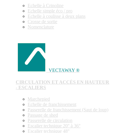
Echelle à Crinoline
Echelle simple éco / pro
Echelle à coulisse à deux plans
Crosse de sortie
Nomenclature
VECTAWAY ®
CIRCULATION ET ACCÈS EN HAUTEUR
- ESCALIERS
Marchepied
Echelle de franchissement
Passerelle de franchissement (Saut de loup)
Passage de shed
Passerelle de circulation
Escalier technique 20° à 36°
Escalier technique 48°