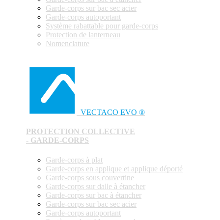
Garde-corps sur bac sec acier
Garde-corps autoportant
Système rabattable pour garde-corps
Protection de lanterneau
Nomenclature
VECTACO EVO ®
PROTECTION COLLECTIVE
- GARDE-CORPS
Garde-corps à plat
Garde-corps en applique et applique déporté
Garde-corps sous couvertine
Garde-corps sur dalle à étancher
Garde-corps sur bac à étancher
Garde-corps sur bac sec acier
Garde-corps autoportant