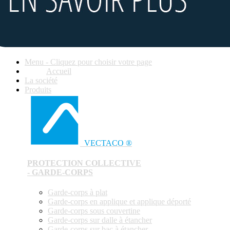
Menu - Cliquez pour choisir votre page
Accueil
La société
Produits
VECTACO ®
PROTECTION COLLECTIVE
- GARDE-CORPS
Garde-corps à plat
Garde-corps en applique et applique déporté
Garde-corps sous couvertine
Garde-corps sur dalle à étancher
Garde-corps sur bac à étancher