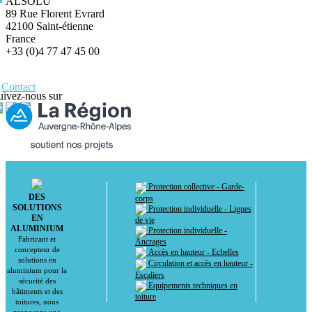
ALSOLU
89 Rue Florent Evrard
42100 Saint-étienne
France
+33 (0)4 77 47 45 00
Contact
uivez-nous sur
Protection collective - Garde-
DES
corps
SOLUTIONS
Protection individuelle - Lignes
EN
de vie
ALUMINIUM
Protection individuelle -
Fabricant et
Ancrages
concepteur de
Accès en hauteur - Echelles
solutions en
Circulation et accès en hauteur -
aluminium pour la
Escaliers
sécurité des
Equipements techniques en
bâtiments et des
toiture
toitures, nous