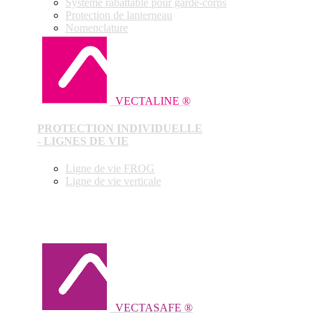
Système rabattable pour garde-corps
Protection de lanterneau
Nomenclature
VECTALINE ®
PROTECTION INDIVIDUELLE
- LIGNES DE VIE
Ligne de vie FROG
Ligne de vie verticale
VECTASAFE ®