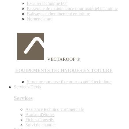
Escalier technique 60°
Passerelle de maintenance pour matériel technique
Balisage et cheminement en toiture
Nomenclature
VECTAROOF ®
ÉQUIPEMENTS TECHNIQUES EN TOITURE
Structure porteuse fixe pour matériel technique
Services/Devis
Services
Assitance technico-commerciale
Bureau d'études
Fiches Conseils
Suivi de chantier