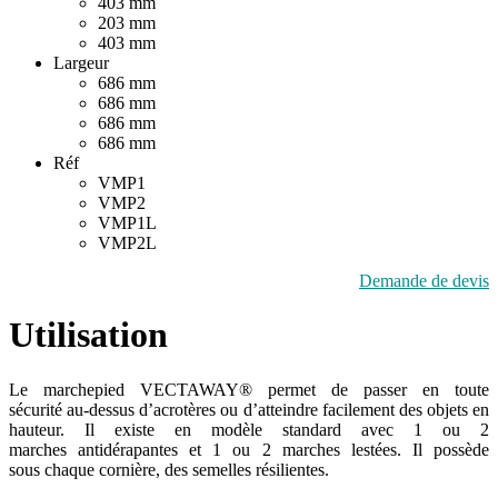
403 mm
203 mm
403 mm
Largeur
686 mm
686 mm
686 mm
686 mm
Réf
VMP1
VMP2
VMP1L
VMP2L
Demande de devis
Utilisation
Le marchepied VECTAWAY® permet de passer en toute
sécurité au-dessus d’acrotères ou d’atteindre facilement des objets en
hauteur. Il existe en modèle standard avec 1 ou 2
marches antidérapantes et 1 ou 2 marches lestées. Il possède
sous chaque cornière, des semelles résilientes.