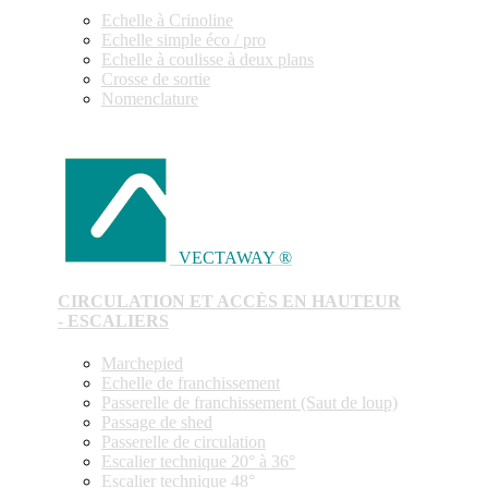
Echelle à Crinoline
Echelle simple éco / pro
Echelle à coulisse à deux plans
Crosse de sortie
Nomenclature
VECTAWAY ®
CIRCULATION ET ACCÈS EN HAUTEUR
- ESCALIERS
Marchepied
Echelle de franchissement
Passerelle de franchissement (Saut de loup)
Passage de shed
Passerelle de circulation
Escalier technique 20° à 36°
Escalier technique 48°