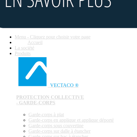
Menu - Cliquez pour choisir votre page
Accueil
La société
Produits
VECTACO ®
PROTECTION COLLECTIVE
- GARDE-CORPS
Garde-corps à plat
Garde-corps en applique et applique déporté
Garde-corps sous couvertine
Garde-corps sur dalle à étancher
Garde-corps sur bac à étancher