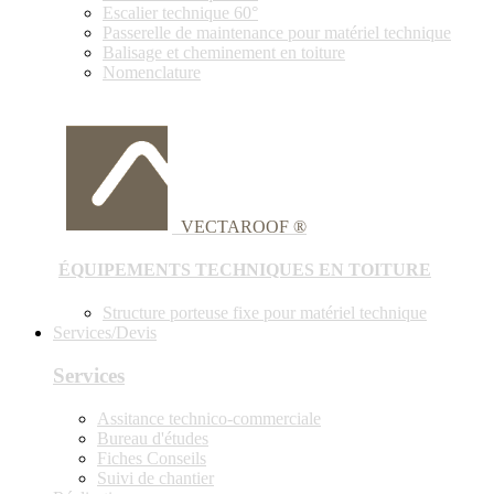
Escalier technique 60°
Passerelle de maintenance pour matériel technique
Balisage et cheminement en toiture
Nomenclature
VECTAROOF ®
ÉQUIPEMENTS TECHNIQUES EN TOITURE
Structure porteuse fixe pour matériel technique
Services/Devis
Services
Assitance technico-commerciale
Bureau d'études
Fiches Conseils
Suivi de chantier