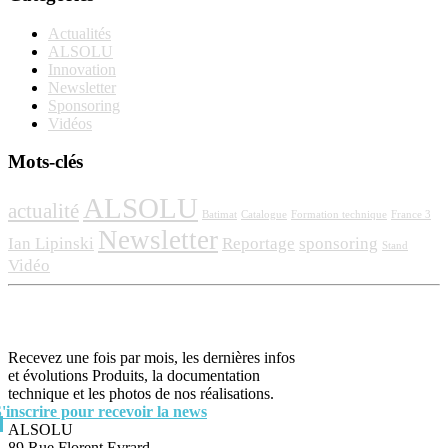
Actualités
ALSOLU
Innovation
Newsletter
Sponsoring
Vidéos
Mots-clés
ALSOLU
actualité
Batimat
Catalogue
Formation technique
France 3
Newsletter
Ian Lipinski
Reportage
sponsoring
Stand
Vidéo
Recevez une fois par mois, les dernières infos
et évolutions Produits, la documentation
technique et les photos de nos réalisations.
S'inscrire pour recevoir la news
ALSOLU
89 Rue Florent Evrard