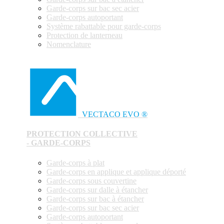
Garde-corps sur bac sec acier
Garde-corps autoportant
Système rabattable pour garde-corps
Protection de lanterneau
Nomenclature
VECTACO EVO ®
PROTECTION COLLECTIVE
- GARDE-CORPS
Garde-corps à plat
Garde-corps en applique et applique déporté
Garde-corps sous couvertine
Garde-corps sur dalle à étancher
Garde-corps sur bac à étancher
Garde-corps sur bac sec acier
Garde-corps autoportant