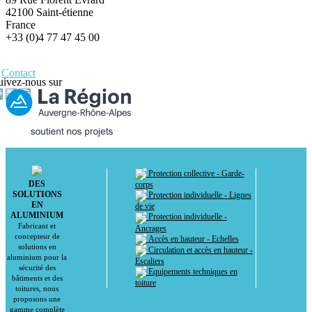
42100 Saint-étienne
France
+33 (0)4 77 47 45 00
Contact
uivez-nous sur
Protection collective - Garde-
DES
corps
SOLUTIONS
Protection individuelle - Lignes
EN
de vie
ALUMINIUM
Protection individuelle -
Fabricant et
Ancrages
concepteur de
Accès en hauteur - Echelles
solutions en
Circulation et accès en hauteur -
aluminium pour la
Escaliers
sécurité des
Equipements techniques en
bâtiments et des
toiture
toitures, nous
proposons une
gamme complète