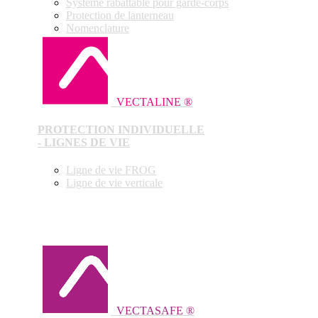
Système rabattable pour garde-corps
Protection de lanterneau
Nomenclature
VECTALINE ®
PROTECTION INDIVIDUELLE
- LIGNES DE VIE
Ligne de vie FROG
Ligne de vie verticale
VECTASAFE ®