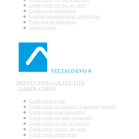
Garde-corps sur bac sec acier
Garde-corps autoportant
Système rabattable pour garde-corps
Protection de lanterneau
Nomenclature
VECTACO EVO ®
PROTECTION COLLECTIVE
- GARDE-CORPS
Garde-corps à plat
Garde-corps en applique et applique déporté
Garde-corps sous couvertine
Garde-corps sur dalle à étancher
Garde-corps sur bac à étancher
Garde-corps sur bac sec acier
Garde-corps autoportant