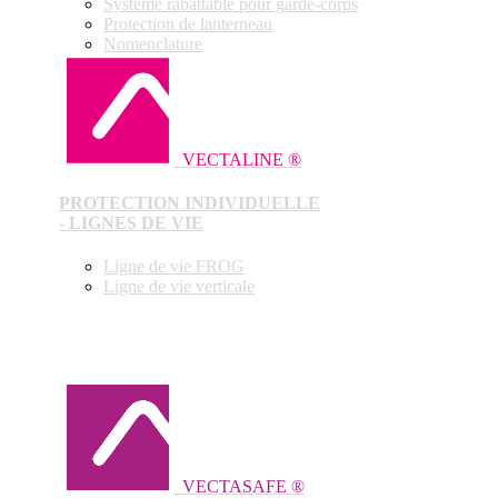
Système rabattable pour garde-corps
Protection de lanterneau
Nomenclature
VECTALINE ®
PROTECTION INDIVIDUELLE
- LIGNES DE VIE
Ligne de vie FROG
Ligne de vie verticale
VECTASAFE ®