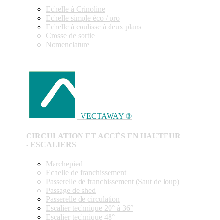
Echelle à Crinoline
Echelle simple éco / pro
Echelle à coulisse à deux plans
Crosse de sortie
Nomenclature
VECTAWAY ®
CIRCULATION ET ACCÈS EN HAUTEUR
- ESCALIERS
Marchepied
Echelle de franchissement
Passerelle de franchissement (Saut de loup)
Passage de shed
Passerelle de circulation
Escalier technique 20° à 36°
Escalier technique 48°