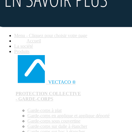
Menu - Cliquez pour choisir votre page
Accueil
La société
Produits
VECTACO ®
PROTECTION COLLECTIVE
- GARDE-CORPS
Garde-corps à plat
Garde-corps en applique et applique déporté
Garde-corps sous couvertine
Garde-corps sur dalle à étancher
Garde-corps sur bac à étancher