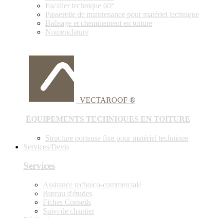
Escalier technique 60°
Passerelle de maintenance pour matériel technique
Balisage et cheminement en toiture
Nomenclature
VECTAROOF ®
ÉQUIPEMENTS TECHNIQUES EN TOITURE
Structure porteuse fixe pour matériel technique
Services/Devis
Services
Assitance technico-commerciale
Bureau d'études
Fiches Conseils
Suivi de chantier