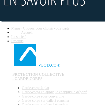
Menu - Cliquez pour choisir votre page
Accueil
La société
Produits
VECTACO ®
PROTECTION COLLECTIVE
- GARDE-CORPS
Garde-corps à plat
Garde-corps en applique et applique déporté
Garde-corps sous couvertine
Garde-corps sur dalle à étancher
Garde-corps sur bac à étancher