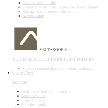
Escalier technique 60°
Passerelle de maintenance pour matériel technique
Balisage et cheminement en toiture
Nomenclature
VECTAROOF ®
ÉQUIPEMENTS TECHNIQUES EN TOITURE
Structure porteuse fixe pour matériel technique
Services/Devis
Services
Assitance technico-commerciale
Bureau d'études
Fiches Conseils
Suivi de chantier