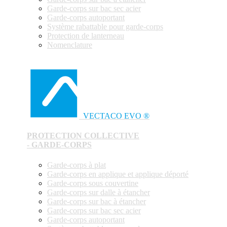
Garde-corps sur bac sec acier
Garde-corps autoportant
Système rabattable pour garde-corps
Protection de lanterneau
Nomenclature
VECTACO EVO ®
PROTECTION COLLECTIVE
- GARDE-CORPS
Garde-corps à plat
Garde-corps en applique et applique déporté
Garde-corps sous couvertine
Garde-corps sur dalle à étancher
Garde-corps sur bac à étancher
Garde-corps sur bac sec acier
Garde-corps autoportant