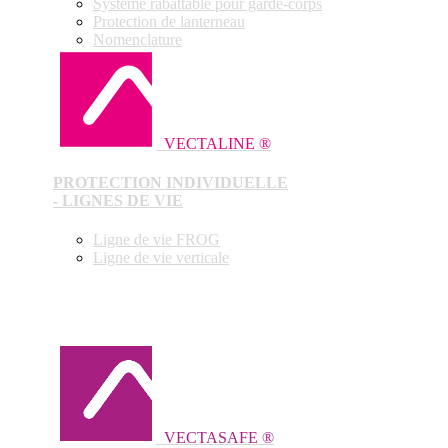
Système rabattable pour garde-corps
Protection de lanterneau
Nomenclature
VECTALINE ®
PROTECTION INDIVIDUELLE
- LIGNES DE VIE
Ligne de vie FROG
Ligne de vie verticale
VECTASAFE ®