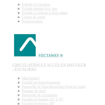
Echelle à Crinoline
Echelle simple éco / pro
Echelle à coulisse à deux plans
Crosse de sortie
Nomenclature
VECTAWAY ®
CIRCULATION ET ACCÈS EN HAUTEUR
- ESCALIERS
Marchepied
Echelle de franchissement
Passerelle de franchissement (Saut de loup)
Passage de shed
Passerelle de circulation
Escalier technique 20° à 36°
Escalier technique 48°