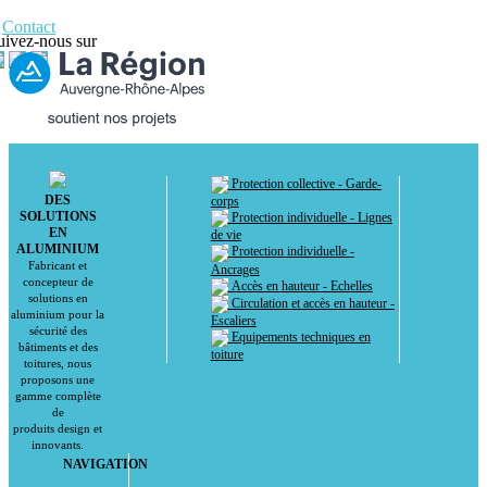
Contact
uivez-nous sur
Protection collective - Garde-
DES
corps
SOLUTIONS
Protection individuelle - Lignes
EN
de vie
ALUMINIUM
Protection individuelle -
Fabricant et
Ancrages
concepteur de
Accès en hauteur - Echelles
solutions en
Circulation et accès en hauteur -
aluminium pour la
Escaliers
sécurité des
Equipements techniques en
bâtiments et des
toiture
toitures, nous
proposons une
gamme complète
de
produits design et
innovants.
NAVIGATION