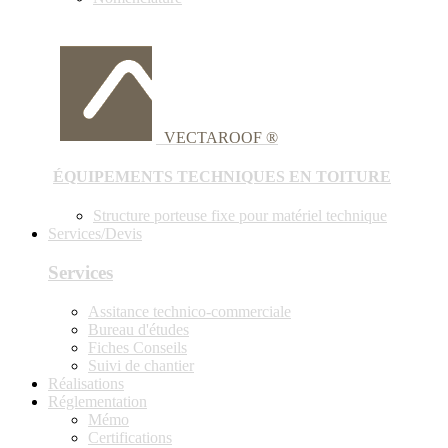
VECTAROOF ®
ÉQUIPEMENTS TECHNIQUES EN TOITURE
Structure porteuse fixe pour matériel technique
Services/Devis
Services
Assitance technico-commerciale
Bureau d'études
Fiches Conseils
Suivi de chantier
Réalisations
Réglementation
Mémo
Certifications