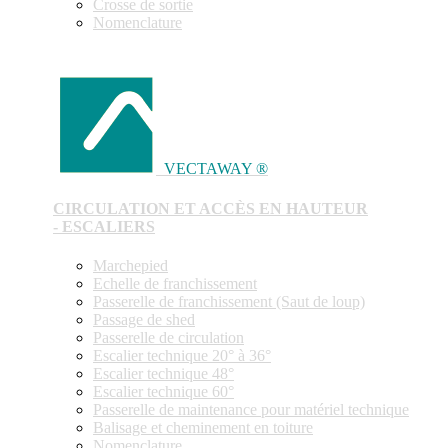
Crosse de sortie
Nomenclature
VECTAWAY ®
CIRCULATION ET ACCÈS EN HAUTEUR
- ESCALIERS
Marchepied
Echelle de franchissement
Passerelle de franchissement (Saut de loup)
Passage de shed
Passerelle de circulation
Escalier technique 20° à 36°
Escalier technique 48°
Escalier technique 60°
Passerelle de maintenance pour matériel technique
Balisage et cheminement en toiture
Nomenclature