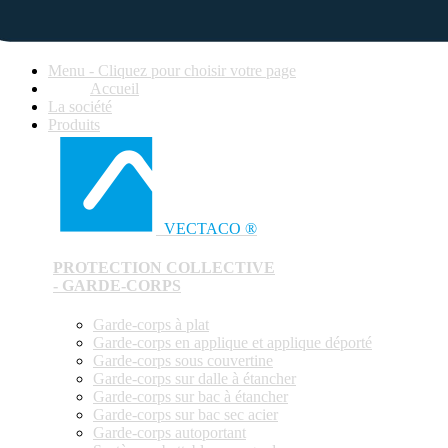
Menu - Cliquez pour choisir votre page
Accueil
La société
Produits
VECTACO ®
PROTECTION COLLECTIVE
- GARDE-CORPS
Garde-corps à plat
Garde-corps en applique et applique déporté
Garde-corps sous couvertine
Garde-corps sur dalle à étancher
Garde-corps sur bac à étancher
Garde-corps sur bac sec acier
Garde-corps autoportant