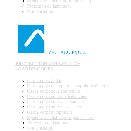
Système rabattable pour garde-corps
Protection de lanterneau
Nomenclature
VECTACO EVO ®
PROTECTION COLLECTIVE
- GARDE-CORPS
Garde-corps à plat
Garde-corps en applique et applique déporté
Garde-corps sous couvertine
Garde-corps sur dalle à étancher
Garde-corps sur bac à étancher
Garde-corps sur bac sec acier
Garde-corps autoportant
Système rabattable pour garde-corps
Protection de lanterneau
Nomenclature