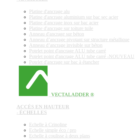
Platine d'ancrage alu
Platine d'ancrage aluminium sur bac sec acier
Platine d'ancrage inox sur bac acier
Platine d'ancrage sur toiture tuile
Anneau d'ancrage sur béton
Anneau d’ancrage pivotant sur structure métallique
Anneau d’ancrage invisible sur béton
Potelet point d'ancrage ALU tube carré
Potelet point d'ancrage ALU tube carré -NOUVEAU
Potelet d'ancrage sur bac à étancher
VECTALADDER ®
ACCÈS EN HAUTEUR
- ÉCHELLES
Echelle à Crinoline
Echelle simple éco / pro
Echelle à coulisse à deux plans