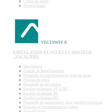
Crosse de sortie
Nomenclature
VECTAWAY ®
CIRCULATION ET ACCÈS EN HAUTEUR
- ESCALIERS
Marchepied
Echelle de franchissement
Passerelle de franchissement (Saut de loup)
Passage de shed
Passerelle de circulation
Escalier technique 20° à 36°
Escalier technique 48°
Escalier technique 60°
Passerelle de maintenance pour matériel technique
Balisage et cheminement en toiture
Nomenclature