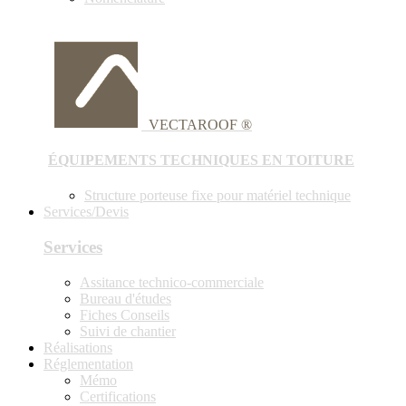
VECTAROOF ®
ÉQUIPEMENTS TECHNIQUES EN TOITURE
Structure porteuse fixe pour matériel technique
Services/Devis
Services
Assitance technico-commerciale
Bureau d'études
Fiches Conseils
Suivi de chantier
Réalisations
Réglementation
Mémo
Certifications