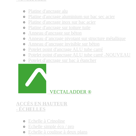
Platine d'ancrage alu
Platine d'ancrage aluminium sur bac sec acier
Platine d'ancrage inox sur bac acier
Platine d'ancrage sur toiture tuile
Anneau d'ancrage sur béton
Anneau d’ancrage pivotant sur structure métallique
Anneau d’ancrage invisible sur béton
Potelet point d'ancrage ALU tube carré
Potelet point d'ancrage ALU tube carré -NOUVEAU
Potelet d'ancrage sur bac à étancher
VECTALADDER ®
ACCÈS EN HAUTEUR
- ÉCHELLES
Echelle à Crinoline
Echelle simple éco / pro
Echelle à coulisse à deux plans