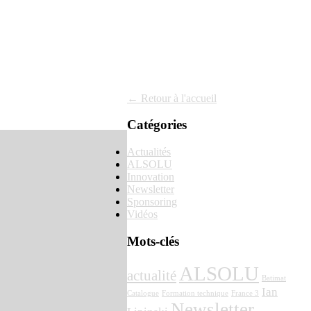
← Retour à l'accueil
Catégories
Actualités
ALSOLU
Innovation
Newsletter
Sponsoring
Vidéos
Mots-clés
ALSOLU
actualité
Batimat
Ian
Catalogue
Formation technique
France 3
Newsletter