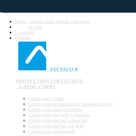
Menu - Cliquez pour choisir votre page
Accueil
La société
Produits
VECTACO ®
PROTECTION COLLECTIVE
- GARDE-CORPS
Garde-corps à plat
Garde-corps en applique et applique déporté
Garde-corps sous couvertine
Garde-corps sur dalle à étancher
Garde-corps sur bac à étancher
Garde-corps sur bac sec acier
Garde-corps autoportant