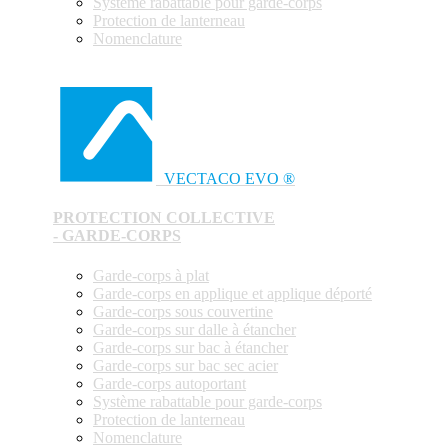
Système rabattable pour garde-corps
Protection de lanterneau
Nomenclature
VECTACO EVO ®
PROTECTION COLLECTIVE
- GARDE-CORPS
Garde-corps à plat
Garde-corps en applique et applique déporté
Garde-corps sous couvertine
Garde-corps sur dalle à étancher
Garde-corps sur bac à étancher
Garde-corps sur bac sec acier
Garde-corps autoportant
Système rabattable pour garde-corps
Protection de lanterneau
Nomenclature