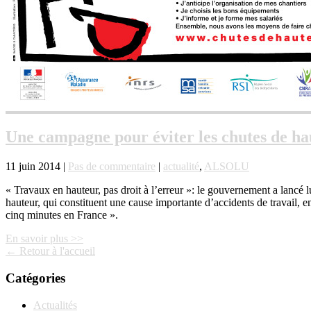
Une campagne pour éviter les chutes de hau
11 juin 2014 |
Pas de commentaire
|
actualité
,
ALSOLU
« Travaux en hauteur, pas droit à l’erreur »: le gouvernement a lancé
hauteur, qui constituent une cause importante d’accidents de travail, en
cinq minutes en France ».
En savoir plus >>
← Retour à l'accueil
Catégories
Actualités