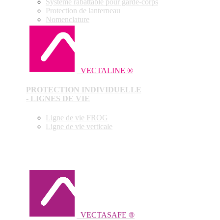
Système rabattable pour garde-corps
Protection de lanterneau
Nomenclature
VECTALINE ®
PROTECTION INDIVIDUELLE
- LIGNES DE VIE
Ligne de vie FROG
Ligne de vie verticale
VECTASAFE ®