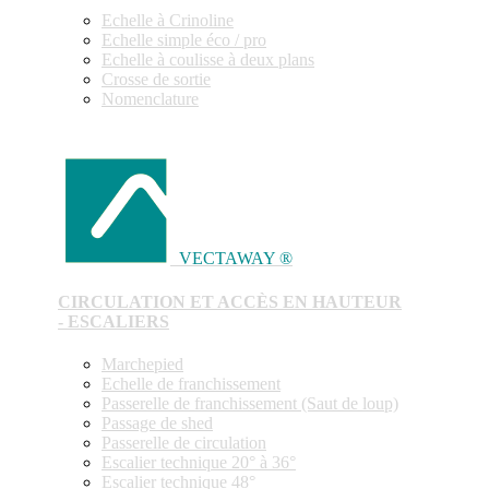
Echelle à Crinoline
Echelle simple éco / pro
Echelle à coulisse à deux plans
Crosse de sortie
Nomenclature
VECTAWAY ®
CIRCULATION ET ACCÈS EN HAUTEUR
- ESCALIERS
Marchepied
Echelle de franchissement
Passerelle de franchissement (Saut de loup)
Passage de shed
Passerelle de circulation
Escalier technique 20° à 36°
Escalier technique 48°