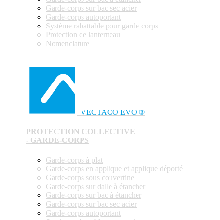
Garde-corps sur bac sec acier
Garde-corps autoportant
Système rabattable pour garde-corps
Protection de lanterneau
Nomenclature
VECTACO EVO ®
PROTECTION COLLECTIVE
- GARDE-CORPS
Garde-corps à plat
Garde-corps en applique et applique déporté
Garde-corps sous couvertine
Garde-corps sur dalle à étancher
Garde-corps sur bac à étancher
Garde-corps sur bac sec acier
Garde-corps autoportant