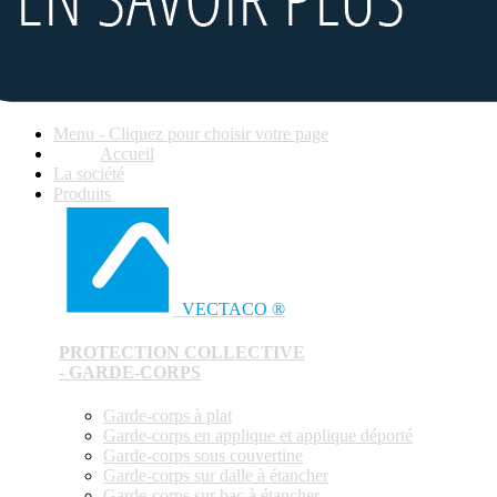
Menu - Cliquez pour choisir votre page
Accueil
La société
Produits
VECTACO ®
PROTECTION COLLECTIVE
- GARDE-CORPS
Garde-corps à plat
Garde-corps en applique et applique déporté
Garde-corps sous couvertine
Garde-corps sur dalle à étancher
Garde-corps sur bac à étancher