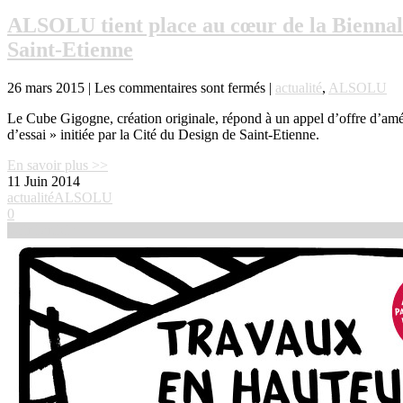
ALSOLU tient place au cœur de la Biennale
Saint-Etienne
26 mars 2015 |
Les commentaires sont fermés
|
actualité
,
ALSOLU
Le Cube Gigogne, création originale, répond à un appel d’offre d’am
d’essai » initiée par la Cité du Design de Saint-Etienne.
En savoir plus >>
11
Juin 2014
actualité
ALSOLU
0
Voir l'article