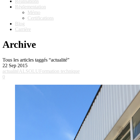
Réalisations
Réglementation
Mémo
Certifications
Blog
Carrière
Archive
Tous les articles taggés “actualité”
22
Sep 2015
actualité
ALSOLU
Formation technique
0