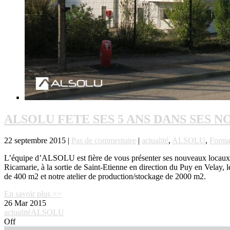
ALSOLU FETE SES 5 ANS DANS SES 
22 septembre 2015 |
Pas de commentaire
|
actualité
,
ALSOLU
,
Forma
L’équipe d’ALSOLU est fière de vous présenter ses nouveaux locaux qu’
Ricamarie, à la sortie de Saint-Etienne en direction du Puy en Velay, l
de 400 m2 et notre atelier de production/stockage de 2000 m2.
En savoir plus >>
26
Mar 2015
actualité
ALSOLU
Off