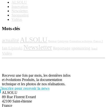
ALSOLU
Innovation
Newsletter
Sponsoring
Vidéos
Mots-clés
ALSOLU
actualité
Batimat
Catalogue
Formation technique
France 3
Newsletter
Ian Lipinski
Reportage
sponsoring
Stand
Vidéo
Recevez une fois par mois, les dernières infos
et évolutions Produits, la documentation
technique et les photos de nos réalisations.
S'inscrire pour recevoir la news
ALSOLU
89 Rue Florent Evrard
42100 Saint-étienne
France