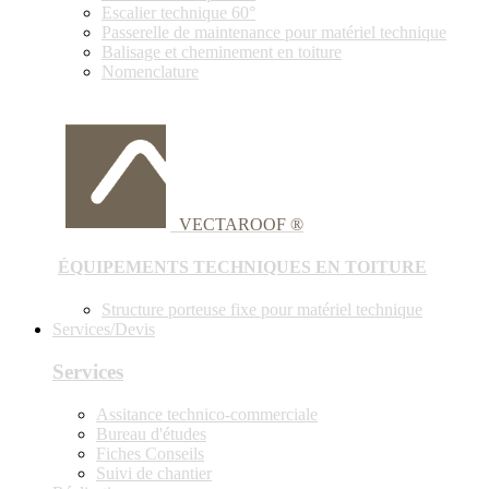
Escalier technique 60°
Passerelle de maintenance pour matériel technique
Balisage et cheminement en toiture
Nomenclature
VECTAROOF ®
ÉQUIPEMENTS TECHNIQUES EN TOITURE
Structure porteuse fixe pour matériel technique
Services/Devis
Services
Assitance technico-commerciale
Bureau d'études
Fiches Conseils
Suivi de chantier