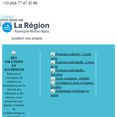
+33 (0)4 77 47 45 00
Contact
uivez-nous sur
Protection collective - Garde-
DES
corps
SOLUTIONS
Protection individuelle - Lignes
EN
de vie
ALUMINIUM
Protection individuelle -
Fabricant et
Ancrages
concepteur de
Accès en hauteur - Echelles
solutions en
Circulation et accès en hauteur -
aluminium pour la
Escaliers
sécurité des
Equipements techniques en
bâtiments et des
toiture
toitures, nous
proposons une
gamme complète
de
produits design et
innovants.