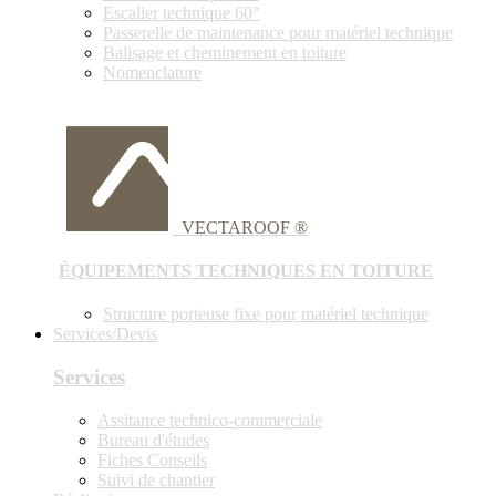
Escalier technique 60°
Passerelle de maintenance pour matériel technique
Balisage et cheminement en toiture
Nomenclature
VECTAROOF ®
ÉQUIPEMENTS TECHNIQUES EN TOITURE
Structure porteuse fixe pour matériel technique
Services/Devis
Services
Assitance technico-commerciale
Bureau d'études
Fiches Conseils
Suivi de chantier