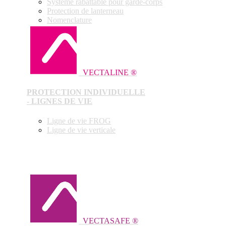
Système rabattable pour garde-corps
Protection de lanterneau
Nomenclature
VECTALINE ®
PROTECTION INDIVIDUELLE
- LIGNES DE VIE
Ligne de vie FROG
Ligne de vie verticale
VECTASAFE ®