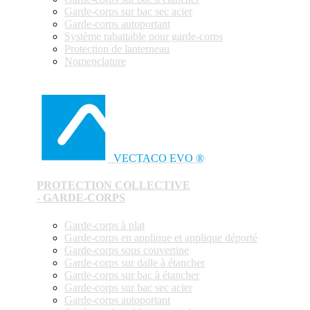
Garde-corps sur bac sec acier
Garde-corps autoportant
Système rabattable pour garde-corps
Protection de lanterneau
Nomenclature
VECTACO EVO ®
PROTECTION COLLECTIVE
- GARDE-CORPS
Garde-corps à plat
Garde-corps en applique et applique déporté
Garde-corps sous couvertine
Garde-corps sur dalle à étancher
Garde-corps sur bac à étancher
Garde-corps sur bac sec acier
Garde-corps autoportant