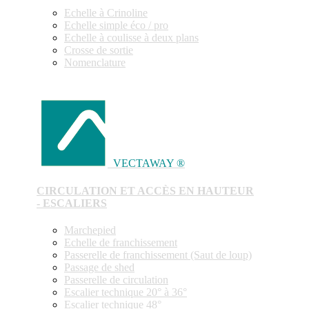
Echelle à Crinoline
Echelle simple éco / pro
Echelle à coulisse à deux plans
Crosse de sortie
Nomenclature
VECTAWAY ®
CIRCULATION ET ACCÈS EN HAUTEUR
- ESCALIERS
Marchepied
Echelle de franchissement
Passerelle de franchissement (Saut de loup)
Passage de shed
Passerelle de circulation
Escalier technique 20° à 36°
Escalier technique 48°