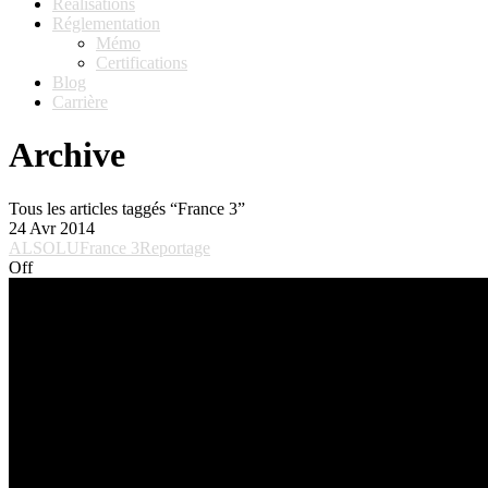
Réalisations
Réglementation
Mémo
Certifications
Blog
Carrière
Archive
Tous les articles taggés “France 3”
24
Avr 2014
ALSOLU
France 3
Reportage
Off