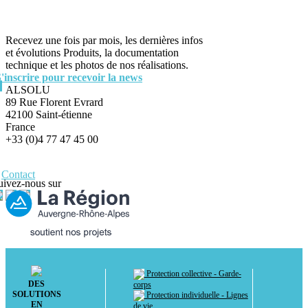
Recevez une fois par mois, les dernières infos
et évolutions Produits, la documentation
technique et les photos de nos réalisations.
S'inscrire pour recevoir la news
ALSOLU
89 Rue Florent Evrard
42100 Saint-étienne
France
+33 (0)4 77 47 45 00
Contact
uivez-nous sur
Protection collective - Garde-
DES
corps
SOLUTIONS
Protection individuelle - Lignes
EN
de vie