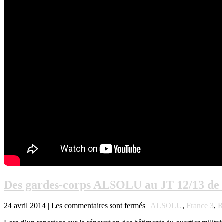
Des gardes-corps ALSOLU au JT 12/13 de
24 avril 2014 |
Les commentaires sont fermés
|
ALSOLU
,
France 3
,
R