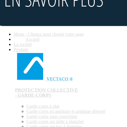
Menu - Cliquez pour choisir votre page
Accueil
La société
Produits
VECTACO ®
PROTECTION COLLECTIVE
- GARDE-CORPS
Garde-corps à plat
Garde-corps en applique et applique déporté
Garde-corps sous couvertine
Garde-corps sur dalle à étancher
Garde-corps sur bac à étancher