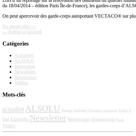
Lors d’un reportage sur la rénovation des bâtiments du quartier milita
du 18/04/2014 – édition Paris Île-de-France), les gardes-corps d’AL
On peut apercevoir des garde-corps autoportant VECTACO® sur plus
En savoir plus >>
← Retour à l'accueil
Catégories
Actualités
ALSOLU
Innovation
Newsletter
Sponsoring
Vidéos
Mots-clés
ALSOLU
actualité
Batimat
Catalogue
Formation technique
France 3
Newsletter
Ian Lipinski
Reportage
sponsoring
Stand
Vidéo