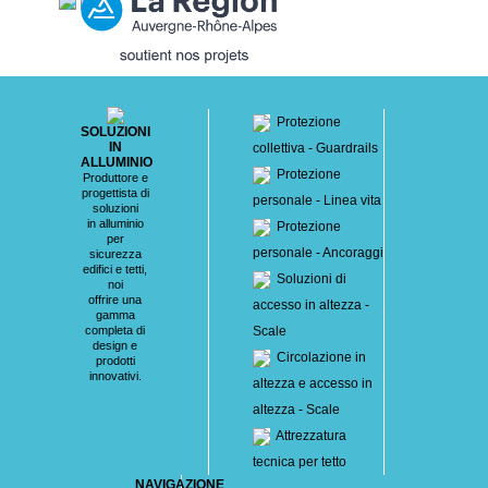
Protezione
SOLUZIONI
IN
collettiva - Guardrails
ALLUMINIO
Protezione
Produttore e
progettista di
personale - Linea vita
soluzioni
in alluminio
Protezione
per
personale - Ancoraggi
sicurezza
edifici e tetti,
Soluzioni di
noi
offrire una
accesso in altezza -
gamma
completa di
Scale
design e
Circolazione in
prodotti
innovativi.
altezza e accesso in
altezza - Scale
Attrezzatura
tecnica per tetto
NAVIGAZIONE