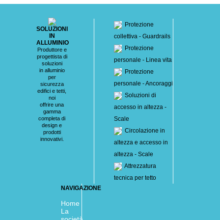
Protezione
SOLUZIONI
IN
collettiva - Guardrails
ALLUMINIO
Protezione
Produttore e
progettista di
personale - Linea vita
soluzioni
in alluminio
Protezione
per
personale - Ancoraggi
sicurezza
edifici e tetti,
Soluzioni di
noi
offrire una
accesso in altezza -
gamma
completa di
Scale
design e
Circolazione in
prodotti
innovativi.
altezza e accesso in
altezza - Scale
Attrezzatura
tecnica per tetto
NAVIGAZIONE
Home
La
società