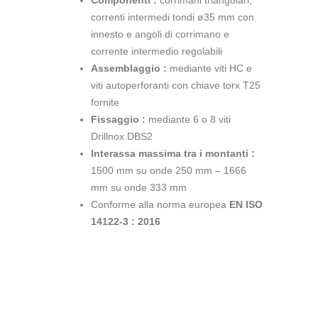
Componenti :
corrimani triangolari,
correnti intermedi tondi ø35 mm con
innesto e angoli di corrimano e
corrente intermedio regolabili
Assemblaggio :
mediante viti HC e
viti autoperforanti con chiave torx T25
fornite
Fissaggio :
mediante 6 o 8 viti
Drillnox DBS2
Interassa massima tra i montanti :
1500 mm su onde 250 mm – 1666
mm su onde 333 mm
Conforme alla norma europea
EN ISO
14122-3 : 2016