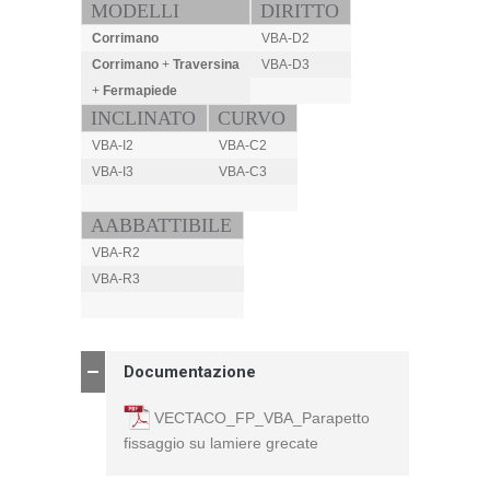
MODELLI
DIRITTO
Corrimano
VBA-D2
Corrimano
+
Traversina
VBA-D3
+
Fermapiede
.
INCLINATO
CURVO
VBA-I2
VBA-C2
VBA-I3
VBA-C3
.
.
AABBATTIBILE
VBA-R2
VBA-R3
.
Documentazione
VECTACO_FP_VBA_Parapetto
fissaggio su lamiere grecate