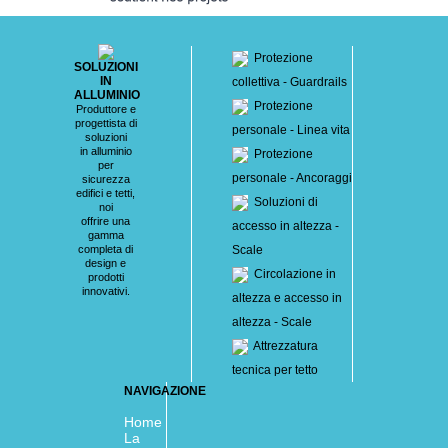
Protezione
SOLUZIONI
IN
collettiva - Guardrails
ALLUMINIO
Protezione
Produttore e
progettista di
personale - Linea vita
soluzioni
in alluminio
Protezione
per
personale - Ancoraggi
sicurezza
edifici e tetti,
Soluzioni di
noi
offrire una
accesso in altezza -
gamma
completa di
Scale
design e
Circolazione in
prodotti
innovativi.
altezza e accesso in
altezza - Scale
Attrezzatura
tecnica per tetto
NAVIGAZIONE
Home
La