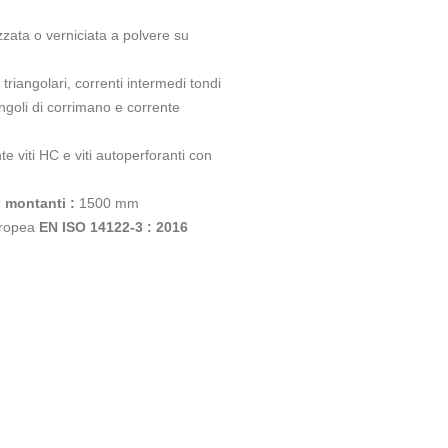
zata o verniciata a polvere su
 triangolari, correnti intermedi tondi
goli di corrimano e corrente
e viti HC e viti autoperforanti con
i montanti :
1500 mm
uropea
EN ISO 14122-3 : 2016