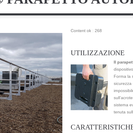
Content ok : 268
UTILIZZAZIONE
Il parap
dispositivo
Forma la s
sicurezza
impossibile
sull’acrot
sistema ev
tenuta sull
CARATTERISTICH