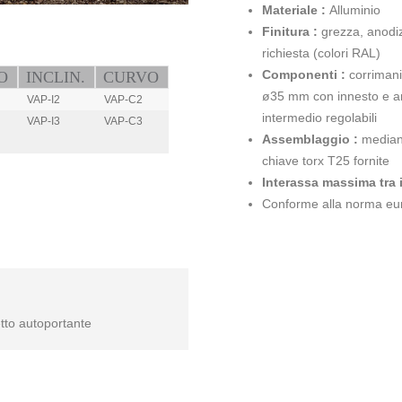
Materiale :
Alluminio
Finitura :
grezza, anodiz
richiesta (colori RAL)
Componenti :
corrimani
O
INCLIN.
CURVO
ø35 mm con innesto e an
VAP-I2
VAP-C2
intermedio regolabili
VAP-I3
VAP-C3
Assemblaggio :
mediant
.
.
chiave torx T25 fornite
Interassa massima tra 
Conforme alla norma e
o autoportante