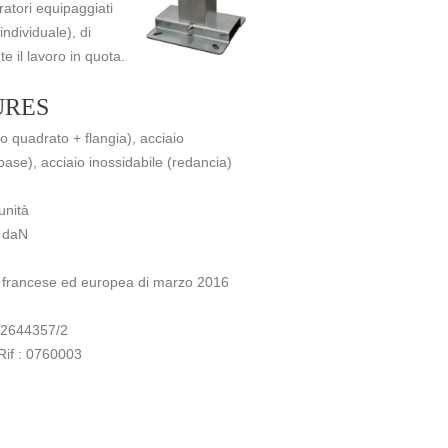
ratori equipaggiati
individuale), di
e il lavoro in quota.
URES
bo quadrato + flangia), acciaio
base), acciaio inossidabile (redancia)
unità
 daN
m
 francese ed europea di marzo 2016
52644357/2
Rif : 0760003