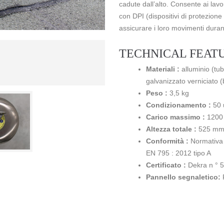
cadute dall’alto. Consente ai lavo
con DPI (dispositivi di protezione 
assicurare i loro movimenti durant
TECHNICAL FEAT
Materiali :
alluminio (tu
galvanizzato verniciato (
Peso :
3,5 kg
Condizionamento :
50 
Carico massimo :
1200
Altezza totale :
525 m
Conformità :
Normativa
EN 795 : 2012 tipo A
Certificato :
Dekra n ° 
Pannello segnaletico: