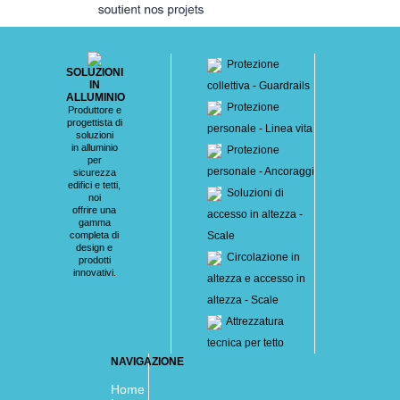
Protezione
SOLUZIONI
IN
collettiva - Guardrails
ALLUMINIO
Protezione
Produttore e
progettista di
personale - Linea vita
soluzioni
in alluminio
Protezione
per
personale - Ancoraggi
sicurezza
edifici e tetti,
Soluzioni di
noi
offrire una
accesso in altezza -
gamma
completa di
Scale
design e
Circolazione in
prodotti
innovativi.
altezza e accesso in
altezza - Scale
Attrezzatura
tecnica per tetto
NAVIGAZIONE
Home