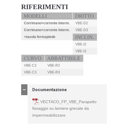
RIFERIMENTI
MODELLI
DRITTO
Corrimano+corrente interm.
VBE-D2
Corrimano+corrente interm.
VBE-D3
INCLIN.
+tavola fermapiede
VBE-I2
VBE-I3
CURVO
ABBATTIBILE
VBE-C2
VBE-R2
VBE-C3
VBE-R3
Documentazione
VECTACO_FP_VBE_Parapetto
fissaggio su lamiere grecate da
impermeabilizzare