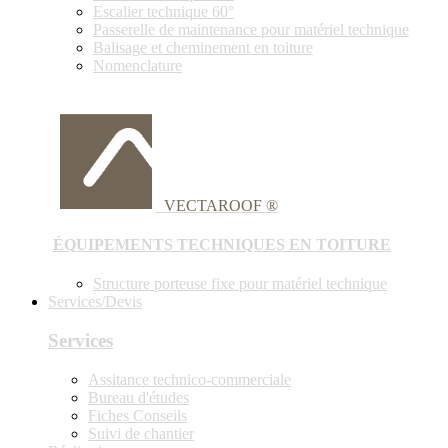
Escalier technique 60°
Passerelle de maintenance pour matériel technique
Balisage et cheminement en toiture
Nomenclature
VECTAROOF ®
ÉQUIPEMENTS TECHNIQUES EN TOITURE
Structure porteuse fixe pour matériel technique
Services/Devis
Services
Assitance technico-commerciale
Bureau d'études
Fiches Conseils
Suivi de chantier