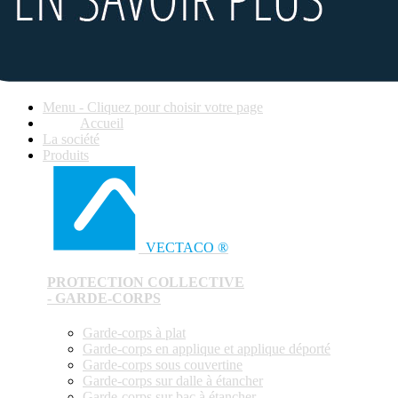
Menu - Cliquez pour choisir votre page
Accueil
La société
Produits
VECTACO ®
PROTECTION COLLECTIVE
- GARDE-CORPS
Garde-corps à plat
Garde-corps en applique et applique déporté
Garde-corps sous couvertine
Garde-corps sur dalle à étancher
Garde-corps sur bac à étancher