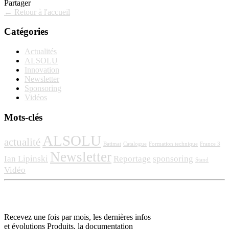
Partager
← Retour à l'accueil
Catégories
Actualités
ALSOLU
Innovation
Newsletter
Sponsoring
Vidéos
Mots-clés
ALSOLU
actualité
Batimat
Catalogue
Formation technique
France 3
Newsletter
Ian Lipinski
Reportage
sponsoring
Stand
Vidéo
Recevez une fois par mois, les dernières infos
et évolutions Produits, la documentation