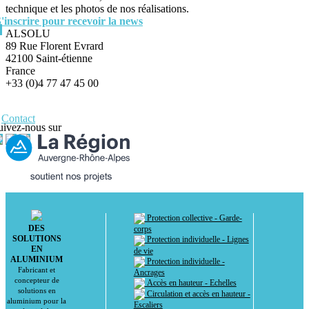
technique et les photos de nos réalisations.
S'inscrire pour recevoir la news
ALSOLU
89 Rue Florent Evrard
42100 Saint-étienne
France
+33 (0)4 77 47 45 00
Contact
uivez-nous sur
Protection collective - Garde-
DES
corps
SOLUTIONS
Protection individuelle - Lignes
EN
de vie
ALUMINIUM
Protection individuelle -
Fabricant et
Ancrages
concepteur de
Accès en hauteur - Echelles
solutions en
Circulation et accès en hauteur -
aluminium pour la
Escaliers