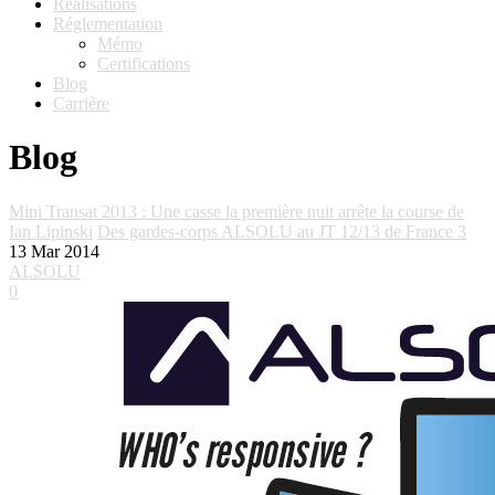
Réalisations
Réglementation
Mémo
Certifications
Blog
Carrière
Blog
Mini Transat 2013 : Une casse la première nuit arrête la course de
Ian Lipinski
Des gardes-corps ALSOLU au JT 12/13 de France 3
13
Mar 2014
ALSOLU
0