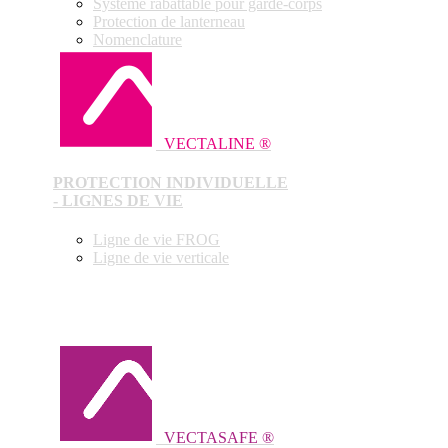
Système rabattable pour garde-corps
Protection de lanterneau
Nomenclature
VECTALINE ®
PROTECTION INDIVIDUELLE
- LIGNES DE VIE
Ligne de vie FROG
Ligne de vie verticale
VECTASAFE ®