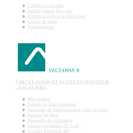
Echelle à Crinoline
Echelle simple éco / pro
Echelle à coulisse à deux plans
Crosse de sortie
Nomenclature
VECTAWAY ®
CIRCULATION ET ACCÈS EN HAUTEUR
- ESCALIERS
Marchepied
Echelle de franchissement
Passerelle de franchissement (Saut de loup)
Passage de shed
Passerelle de circulation
Escalier technique 20° à 36°
Escalier technique 48°