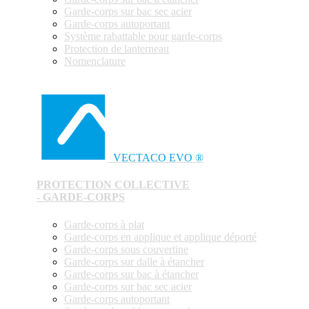
Garde-corps sur bac sec acier
Garde-corps autoportant
Système rabattable pour garde-corps
Protection de lanterneau
Nomenclature
VECTACO EVO ®
PROTECTION COLLECTIVE
- GARDE-CORPS
Garde-corps à plat
Garde-corps en applique et applique déporté
Garde-corps sous couvertine
Garde-corps sur dalle à étancher
Garde-corps sur bac à étancher
Garde-corps sur bac sec acier
Garde-corps autoportant