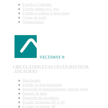
Echelle à Crinoline
Echelle simple éco / pro
Echelle à coulisse à deux plans
Crosse de sortie
Nomenclature
VECTAWAY ®
CIRCULATION ET ACCÈS EN HAUTEUR
- ESCALIERS
Marchepied
Echelle de franchissement
Passerelle de franchissement (Saut de loup)
Passage de shed
Passerelle de circulation
Escalier technique 20° à 36°
Escalier technique 48°