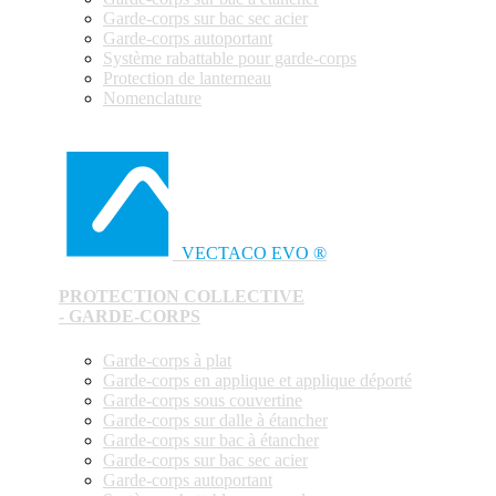
Garde-corps sur bac sec acier
Garde-corps autoportant
Système rabattable pour garde-corps
Protection de lanterneau
Nomenclature
VECTACO EVO ®
PROTECTION COLLECTIVE
- GARDE-CORPS
Garde-corps à plat
Garde-corps en applique et applique déporté
Garde-corps sous couvertine
Garde-corps sur dalle à étancher
Garde-corps sur bac à étancher
Garde-corps sur bac sec acier
Garde-corps autoportant