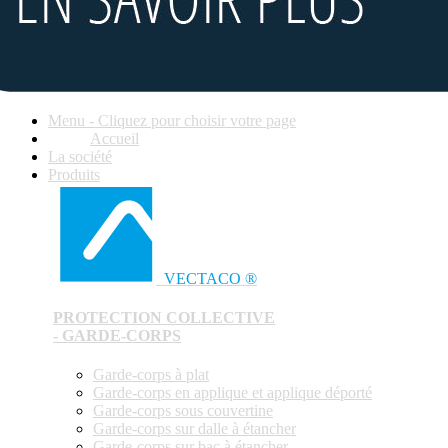
Menu - Cliquez pour choisir votre page
Accueil
La société
Produits
VECTACO ®
PROTECTION COLLECTIVE
- GARDE-CORPS
Garde-corps à plat
Garde-corps en applique et applique déporté
Garde-corps sous couvertine
Garde-corps sur dalle à étancher
Garde-corps sur bac à étancher