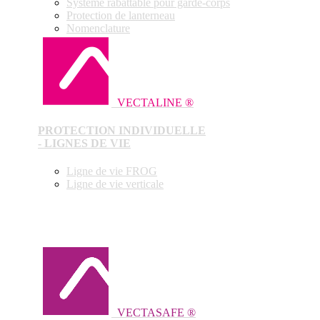
Système rabattable pour garde-corps
Protection de lanterneau
Nomenclature
VECTALINE ®
PROTECTION INDIVIDUELLE
- LIGNES DE VIE
Ligne de vie FROG
Ligne de vie verticale
VECTASAFE ®