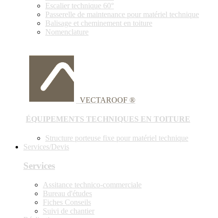
Escalier technique 60°
Passerelle de maintenance pour matériel technique
Balisage et cheminement en toiture
Nomenclature
VECTAROOF ®
ÉQUIPEMENTS TECHNIQUES EN TOITURE
Structure porteuse fixe pour matériel technique
Services/Devis
Services
Assitance technico-commerciale
Bureau d'études
Fiches Conseils
Suivi de chantier