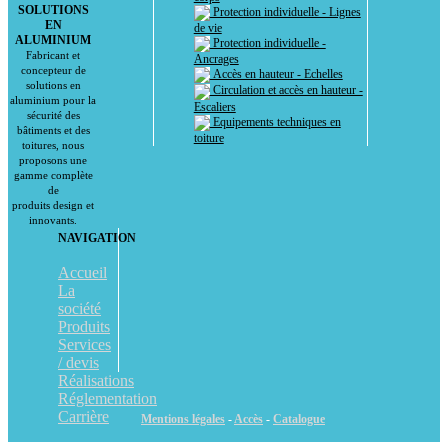
SOLUTIONS
Protection individuelle - Lignes
EN
de vie
ALUMINIUM
Protection individuelle -
Fabricant et
Ancrages
concepteur de
Accès en hauteur - Echelles
solutions en
Circulation et accès en hauteur -
aluminium pour la
Escaliers
sécurité des
Equipements techniques en
bâtiments et des
toiture
toitures, nous
proposons une
gamme complète
de
produits design et
innovants.
NAVIGATION
Accueil
La
société
Produits
Services
/ devis
Réalisations
Réglementation
Carrière
Mentions légales
-
Accès
-
Catalogue