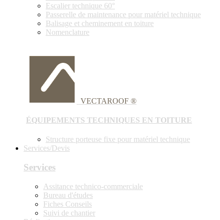
Escalier technique 60°
Passerelle de maintenance pour matériel technique
Balisage et cheminement en toiture
Nomenclature
VECTAROOF ®
ÉQUIPEMENTS TECHNIQUES EN TOITURE
Structure porteuse fixe pour matériel technique
Services/Devis
Services
Assitance technico-commerciale
Bureau d'études
Fiches Conseils
Suivi de chantier