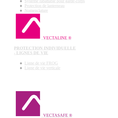
Système rabattable pour garde-corps
Protection de lanterneau
Nomenclature
VECTALINE ®
PROTECTION INDIVIDUELLE
- LIGNES DE VIE
Ligne de vie FROG
Ligne de vie verticale
VECTASAFE ®