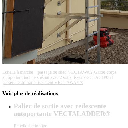
Echelle à marche – passage de shed VECTAWAY
Garde-corps
autoportant incliné spécial avec 2 sous-lisses VECTACO® et
passerelle de franchissement VECTAWAY®
Voir plus de réalisations
Palier de sortie avec redescente
autoportante VECTALADDER®
Echelle à crinoline