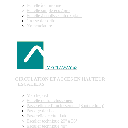
Echelle à Crinoline
Echelle simple éco / pro
Echelle à coulisse à deux plans
Crosse de sortie
Nomenclature
VECTAWAY ®
CIRCULATION ET ACCÈS EN HAUTEUR
- ESCALIERS
Marchepied
Echelle de franchissement
Passerelle de franchissement (Saut de loup)
Passage de shed
Passerelle de circulation
Escalier technique 20° à 36°
Escalier technique 48°