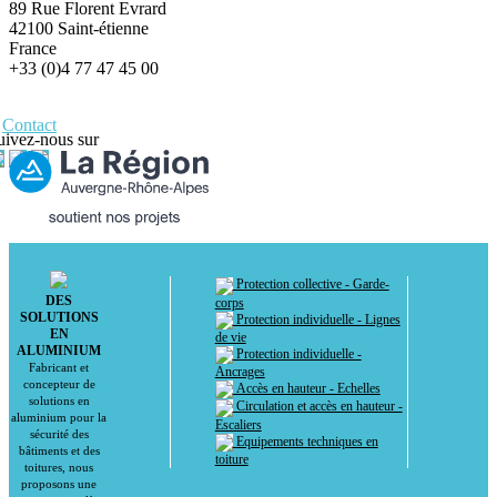
89 Rue Florent Evrard
42100 Saint-étienne
France
+33 (0)4 77 47 45 00
Contact
uivez-nous sur
Protection collective - Garde-
DES
corps
SOLUTIONS
Protection individuelle - Lignes
EN
de vie
ALUMINIUM
Protection individuelle -
Fabricant et
Ancrages
concepteur de
Accès en hauteur - Echelles
solutions en
Circulation et accès en hauteur -
aluminium pour la
Escaliers
sécurité des
Equipements techniques en
bâtiments et des
toiture
toitures, nous
proposons une