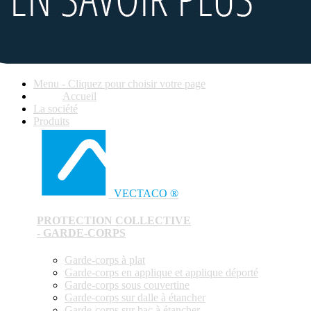
Menu - Cliquez pour choisir votre page
Accueil
La société
Produits
VECTACO ®
PROTECTION COLLECTIVE
- GARDE-CORPS
Garde-corps à plat
Garde-corps en applique et applique déporté
Garde-corps sous couvertine
Garde-corps sur dalle à étancher
Garde-corps sur bac à étancher