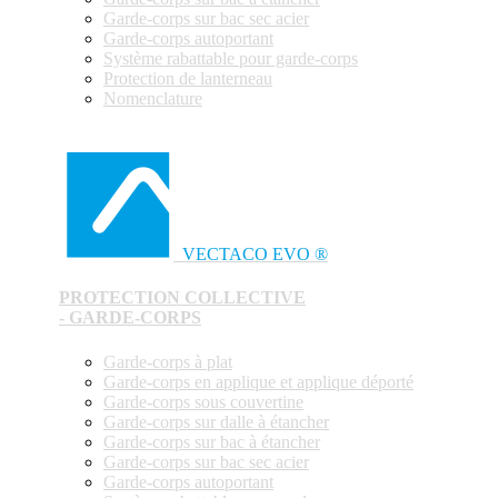
Garde-corps sur bac sec acier
Garde-corps autoportant
Système rabattable pour garde-corps
Protection de lanterneau
Nomenclature
VECTACO EVO ®
PROTECTION COLLECTIVE
- GARDE-CORPS
Garde-corps à plat
Garde-corps en applique et applique déporté
Garde-corps sous couvertine
Garde-corps sur dalle à étancher
Garde-corps sur bac à étancher
Garde-corps sur bac sec acier
Garde-corps autoportant