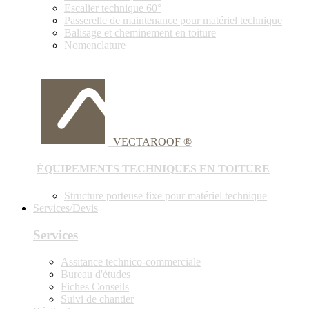
Escalier technique 60°
Passerelle de maintenance pour matériel technique
Balisage et cheminement en toiture
Nomenclature
VECTAROOF ®
ÉQUIPEMENTS TECHNIQUES EN TOITURE
Structure porteuse fixe pour matériel technique
Services/Devis
Services
Assitance technico-commerciale
Bureau d'études
Fiches Conseils
Suivi de chantier