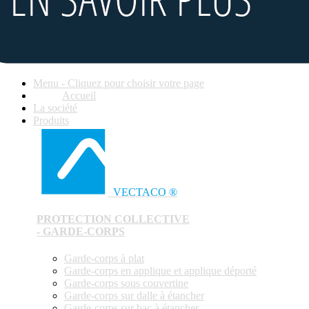
Menu - Cliquez pour choisir votre page
Accueil
La société
Produits
VECTACO ®
PROTECTION COLLECTIVE
- GARDE-CORPS
Garde-corps à plat
Garde-corps en applique et applique déporté
Garde-corps sous couvertine
Garde-corps sur dalle à étancher
Garde-corps sur bac à étancher