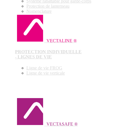
Système rabattable pour garde-corps
Protection de lanterneau
Nomenclature
VECTALINE ®
PROTECTION INDIVIDUELLE
- LIGNES DE VIE
Ligne de vie FROG
Ligne de vie verticale
VECTASAFE ®