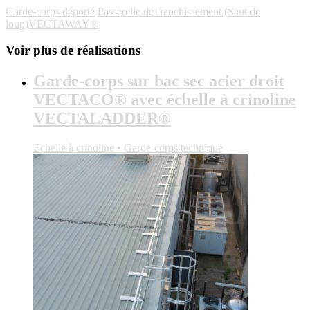
Garde-corps déporté
Passerelle de franchissement (Saut de
loup)VECTAWAY®
Voir plus de réalisations
Garde-corps sur bac sec acier droit
VECTACO® avec échelle à crinoline
VECTALADDER®
Echelle à crinoline • Garde-corps technique