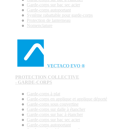
Garde-corps sur bac sec acier
Garde-corps autoportant
Système rabattable pour garde-corps
Protection de lanterneau
Nomenclature
VECTACO EVO ®
PROTECTION COLLECTIVE
- GARDE-CORPS
Garde-corps à plat
Garde-corps en applique et applique déporté
Garde-corps sous couvertine
Garde-corps sur dalle à étancher
Garde-corps sur bac à étancher
Garde-corps sur bac sec acier
Garde-corps autoportant