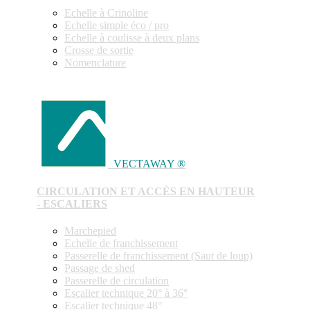
Echelle à Crinoline
Echelle simple éco / pro
Echelle à coulisse à deux plans
Crosse de sortie
Nomenclature
VECTAWAY ®
CIRCULATION ET ACCÈS EN HAUTEUR
- ESCALIERS
Marchepied
Echelle de franchissement
Passerelle de franchissement (Saut de loup)
Passage de shed
Passerelle de circulation
Escalier technique 20° à 36°
Escalier technique 48°