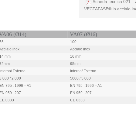
Scheda tecnica 021 – A
VECTAFASE® in acciaio in
VA06 (Ø14)
VA07 (Ø16)
65
100
Acciaio inox
Acciaio inox
14 mm
16 mm
72mm
95mm
Interno/ Esterno
Interno/ Esterno
3 000 / 2 000
5000 / 5 000
EN 795 : 1996 – A1
EN 795 : 1996 – A1
EN 959 : 207
EN 959 : 207
CE 0333
CE 0333