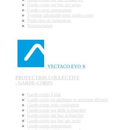
Garde-corps sur bac sec acier
Garde-corps autoportant
Système rabattable pour garde-corps
Protection de lanterneau
Nomenclature
VECTACO EVO ®
PROTECTION COLLECTIVE
- GARDE-CORPS
Garde-corps à plat
Garde-corps en applique et applique déporté
Garde-corps sous couvertine
Garde-corps sur dalle à étancher
Garde-corps sur bac à étancher
Garde-corps sur bac sec acier
Garde-corps autoportant