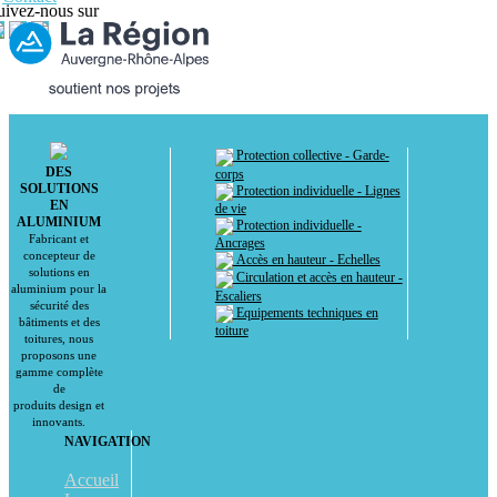
uivez-nous sur
Protection collective - Garde-
DES
corps
SOLUTIONS
Protection individuelle - Lignes
EN
de vie
ALUMINIUM
Protection individuelle -
Fabricant et
Ancrages
concepteur de
Accès en hauteur - Echelles
solutions en
Circulation et accès en hauteur -
aluminium pour la
Escaliers
sécurité des
Equipements techniques en
bâtiments et des
toiture
toitures, nous
proposons une
gamme complète
de
produits design et
innovants.
NAVIGATION
Accueil