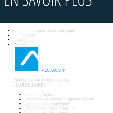
Menu - Cliquez pour choisir votre page
Accueil
La société
Produits
VECTACO ®
PROTECTION COLLECTIVE
- GARDE-CORPS
Garde-corps à plat
Garde-corps en applique et applique déporté
Garde-corps sous couvertine
Garde-corps sur dalle à étancher
Garde-corps sur bac à étancher