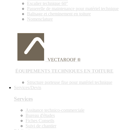
Escalier technique 60°
Passerelle de maintenance pour matériel technique
Balisage et cheminement en toiture
Nomenclature
VECTAROOF ®
ÉQUIPEMENTS TECHNIQUES EN TOITURE
Structure porteuse fixe pour matériel technique
Services/Devis
Services
Assitance technico-commerciale
Bureau d'études
Fiches Conseils
Suivi de chantier