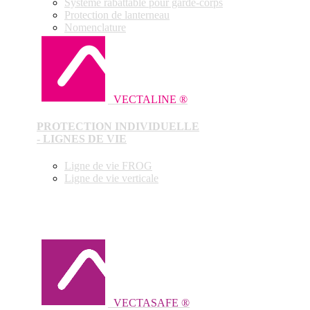
Système rabattable pour garde-corps
Protection de lanterneau
Nomenclature
VECTALINE ®
PROTECTION INDIVIDUELLE
- LIGNES DE VIE
Ligne de vie FROG
Ligne de vie verticale
VECTASAFE ®