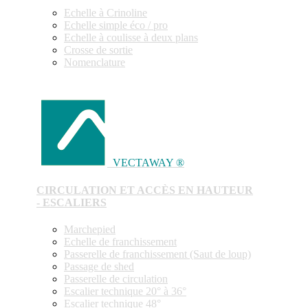
Echelle à Crinoline
Echelle simple éco / pro
Echelle à coulisse à deux plans
Crosse de sortie
Nomenclature
VECTAWAY ®
CIRCULATION ET ACCÈS EN HAUTEUR
- ESCALIERS
Marchepied
Echelle de franchissement
Passerelle de franchissement (Saut de loup)
Passage de shed
Passerelle de circulation
Escalier technique 20° à 36°
Escalier technique 48°