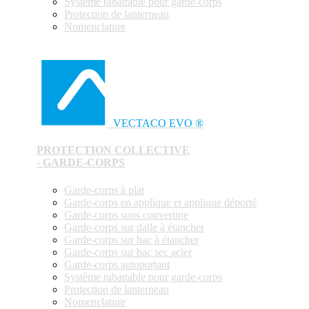
Système rabattable pour garde-corps
Protection de lanterneau
Nomenclature
VECTACO EVO ®
PROTECTION COLLECTIVE
- GARDE-CORPS
Garde-corps à plat
Garde-corps en applique et applique déporté
Garde-corps sous couvertine
Garde-corps sur dalle à étancher
Garde-corps sur bac à étancher
Garde-corps sur bac sec acier
Garde-corps autoportant
Système rabattable pour garde-corps
Protection de lanterneau
Nomenclature