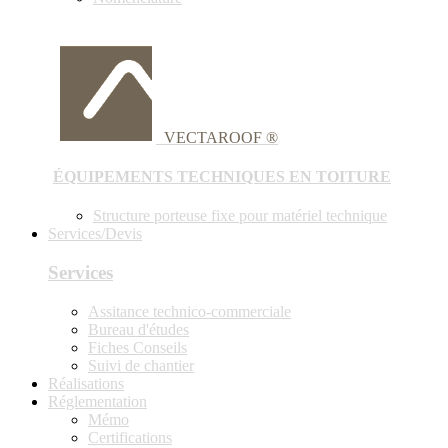
VECTAROOF ®
ÉQUIPEMENTS TECHNIQUES EN TOITURE
Structure porteuse fixe pour matériel technique
Services/Devis
Services
Assitance technico-commerciale
Bureau d'études
Fiches Conseils
Suivi de chantier
Réalisations
Réglementation
Mémo
Certifications