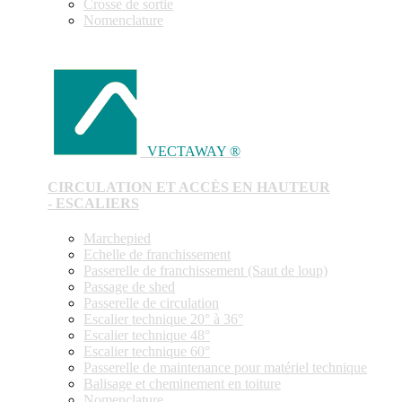
Crosse de sortie
Nomenclature
VECTAWAY ®
CIRCULATION ET ACCÈS EN HAUTEUR
- ESCALIERS
Marchepied
Echelle de franchissement
Passerelle de franchissement (Saut de loup)
Passage de shed
Passerelle de circulation
Escalier technique 20° à 36°
Escalier technique 48°
Escalier technique 60°
Passerelle de maintenance pour matériel technique
Balisage et cheminement en toiture
Nomenclature