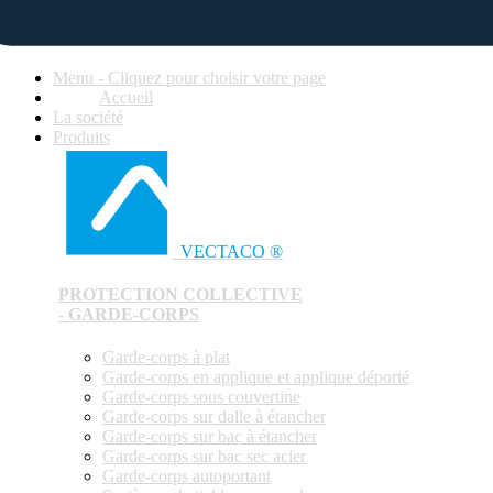
Menu - Cliquez pour choisir votre page
Accueil
La société
Produits
VECTACO ®
PROTECTION COLLECTIVE
- GARDE-CORPS
Garde-corps à plat
Garde-corps en applique et applique déporté
Garde-corps sous couvertine
Garde-corps sur dalle à étancher
Garde-corps sur bac à étancher
Garde-corps sur bac sec acier
Garde-corps autoportant