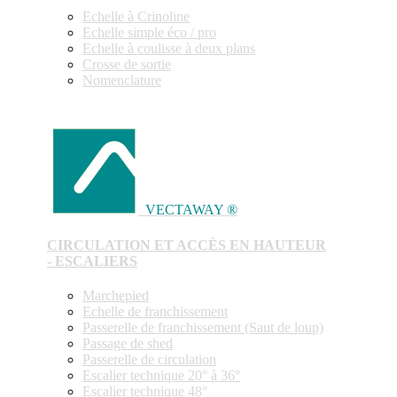
Echelle à Crinoline
Echelle simple éco / pro
Echelle à coulisse à deux plans
Crosse de sortie
Nomenclature
VECTAWAY ®
CIRCULATION ET ACCÈS EN HAUTEUR
- ESCALIERS
Marchepied
Echelle de franchissement
Passerelle de franchissement (Saut de loup)
Passage de shed
Passerelle de circulation
Escalier technique 20° à 36°
Escalier technique 48°