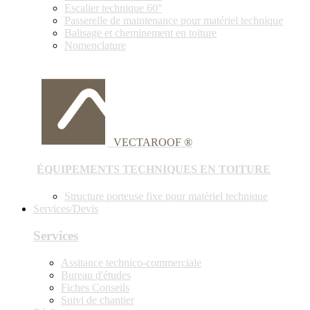
Escalier technique 60°
Passerelle de maintenance pour matériel technique
Balisage et cheminement en toiture
Nomenclature
VECTAROOF ®
ÉQUIPEMENTS TECHNIQUES EN TOITURE
Structure porteuse fixe pour matériel technique
Services/Devis
Services
Assitance technico-commerciale
Bureau d'études
Fiches Conseils
Suivi de chantier