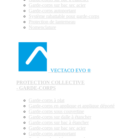
Garde-corps sur bac sec acier
Garde-corps autoportant
Système rabattable pour garde-corps
Protection de lanterneau
Nomenclature
VECTACO EVO ®
PROTECTION COLLECTIVE
- GARDE-CORPS
Garde-corps à plat
Garde-corps en applique et applique déporté
Garde-corps sous couvertine
Garde-corps sur dalle à étancher
Garde-corps sur bac à étancher
Garde-corps sur bac sec acier
Garde-corps autoportant