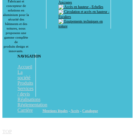
Fabricant et
Ancrages
concepteur de
Accès en hauteur - Echelles
solutions en
Circulation et accès en hauteur -
aluminium pour la
Escaliers
sécurité des
Equipements techniques en
bâtiments et des
toiture
toitures, nous
proposons une
gamme complète
de
produits design et
innovants.
NAVIGATION
Accueil
La
société
Produits
Services
/ devis
Réalisations
Réglementation
Carrière
Mentions légales
-
Accès
-
Catalogue
TOP