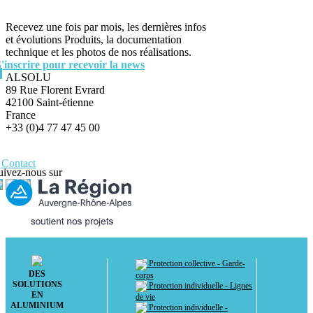
Recevez une fois par mois, les dernières infos
et évolutions Produits, la documentation
technique et les photos de nos réalisations.
S'inscrire pour recevoir la news
ALSOLU
89 Rue Florent Evrard
42100 Saint-étienne
France
+33 (0)4 77 47 45 00
Contact
uivez-nous sur
Protection collective - Garde-
DES
corps
SOLUTIONS
Protection individuelle - Lignes
EN
de vie
ALUMINIUM
Protection individuelle -