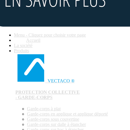
Menu - Cliquez pour choisir votre page
Accueil
La société
Produits
VECTACO ®
PROTECTION COLLECTIVE
- GARDE-CORPS
Garde-corps à plat
Garde-corps en applique et applique déporté
Garde-corps sous couvertine
Garde-corps sur dalle à étancher
Garde-corps sur bac à étancher