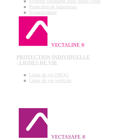
Système rabattable pour garde-corps
Protection de lanterneau
Nomenclature
VECTALINE ®
PROTECTION INDIVIDUELLE
- LIGNES DE VIE
Ligne de vie FROG
Ligne de vie verticale
VECTASAFE ®