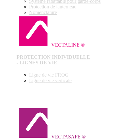
Système rabattable pour garde-corps
Protection de lanterneau
Nomenclature
VECTALINE ®
PROTECTION INDIVIDUELLE
- LIGNES DE VIE
Ligne de vie FROG
Ligne de vie verticale
VECTASAFE ®