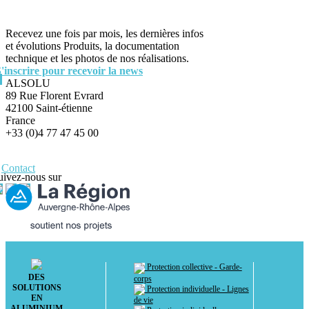
Recevez une fois par mois, les dernières infos
et évolutions Produits, la documentation
technique et les photos de nos réalisations.
S'inscrire pour recevoir la news
ALSOLU
89 Rue Florent Evrard
42100 Saint-étienne
France
+33 (0)4 77 47 45 00
Contact
uivez-nous sur
Protection collective - Garde-
DES
corps
SOLUTIONS
Protection individuelle - Lignes
EN
de vie
ALUMINIUM