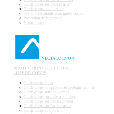
Garde-corps sur bac sec acier
Garde-corps autoportant
Système rabattable pour garde-corps
Protection de lanterneau
Nomenclature
VECTACO EVO ®
PROTECTION COLLECTIVE
- GARDE-CORPS
Garde-corps à plat
Garde-corps en applique et applique déporté
Garde-corps sous couvertine
Garde-corps sur dalle à étancher
Garde-corps sur bac à étancher
Garde-corps sur bac sec acier
Garde-corps autoportant