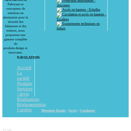
Protection individuelle -
Fabricant et
Ancrages
concepteur de
Accès en hauteur - Echelles
solutions en
Circulation et accès en hauteur -
aluminium pour la
Escaliers
sécurité des
Equipements techniques en
bâtiments et des
toiture
toitures, nous
proposons une
gamme complète
de
produits design et
innovants.
NAVIGATION
Accueil
La
société
Produits
Services
/ devis
Réalisations
Réglementation
Carrière
Mentions légales
-
Accès
-
Catalogue
TOP