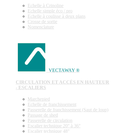
Echelle à Crinoline
Echelle simple éco / pro
Echelle à coulisse à deux plans
Crosse de sortie
Nomenclature
VECTAWAY ®
CIRCULATION ET ACCÈS EN HAUTEUR
- ESCALIERS
Marchepied
Echelle de franchissement
Passerelle de franchissement (Saut de loup)
Passage de shed
Passerelle de circulation
Escalier technique 20° à 36°
Escalier technique 48°