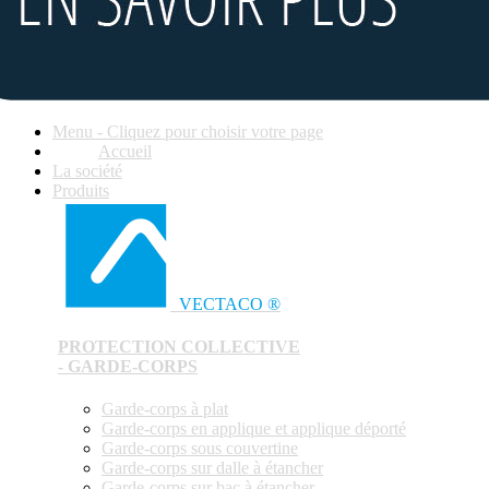
Menu - Cliquez pour choisir votre page
Accueil
La société
Produits
VECTACO ®
PROTECTION COLLECTIVE
- GARDE-CORPS
Garde-corps à plat
Garde-corps en applique et applique déporté
Garde-corps sous couvertine
Garde-corps sur dalle à étancher
Garde-corps sur bac à étancher