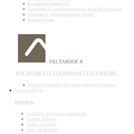
Escalier technique 60°
Passerelle de maintenance pour matériel technique
Balisage et cheminement en toiture
Nomenclature
VECTAROOF ®
ÉQUIPEMENTS TECHNIQUES EN TOITURE
Structure porteuse fixe pour matériel technique
Services/Devis
Services
Assitance technico-commerciale
Bureau d'études
Fiches Conseils
Suivi de chantier