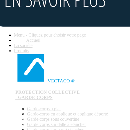
Menu - Cliquez pour choisir votre page
Accueil
La société
Produits
VECTACO ®
PROTECTION COLLECTIVE
- GARDE-CORPS
Garde-corps à plat
Garde-corps en applique et applique déporté
Garde-corps sous couvertine
Garde-corps sur dalle à étancher
Garde-corps sur bac à étancher