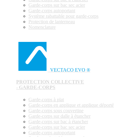
Garde-corps sur bac sec acier
Garde-corps autoportant
Système rabattable pour garde-corps
Protection de lanterneau
Nomenclature
VECTACO EVO ®
PROTECTION COLLECTIVE
- GARDE-CORPS
Garde-corps à plat
Garde-corps en applique et applique déporté
Garde-corps sous couvertine
Garde-corps sur dalle à étancher
Garde-corps sur bac à étancher
Garde-corps sur bac sec acier
Garde-corps autoportant