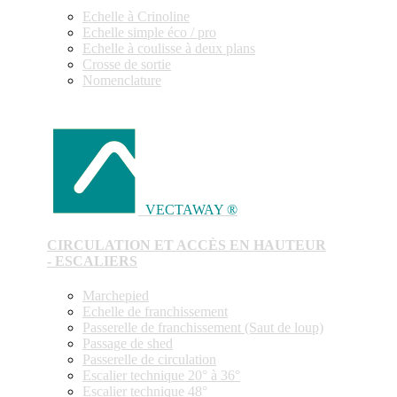
Echelle à Crinoline
Echelle simple éco / pro
Echelle à coulisse à deux plans
Crosse de sortie
Nomenclature
VECTAWAY ®
CIRCULATION ET ACCÈS EN HAUTEUR
- ESCALIERS
Marchepied
Echelle de franchissement
Passerelle de franchissement (Saut de loup)
Passage de shed
Passerelle de circulation
Escalier technique 20° à 36°
Escalier technique 48°