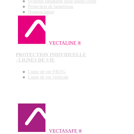
Système rabattable pour garde-corps
Protection de lanterneau
Nomenclature
VECTALINE ®
PROTECTION INDIVIDUELLE
- LIGNES DE VIE
Ligne de vie FROG
Ligne de vie verticale
VECTASAFE ®