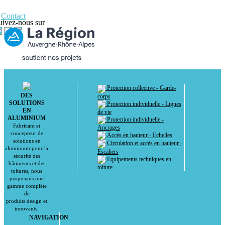
Contact
uivez-nous sur
Protection collective - Garde-
DES
corps
SOLUTIONS
Protection individuelle - Lignes
EN
de vie
ALUMINIUM
Protection individuelle -
Fabricant et
Ancrages
concepteur de
Accès en hauteur - Echelles
solutions en
Circulation et accès en hauteur -
aluminium pour la
Escaliers
sécurité des
Equipements techniques en
bâtiments et des
toiture
toitures, nous
proposons une
gamme complète
de
produits design et
innovants.
NAVIGATION