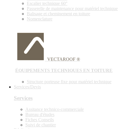
Escalier technique 60°
Passerelle de maintenance pour matériel technique
Balisage et cheminement en toiture
Nomenclature
VECTAROOF ®
ÉQUIPEMENTS TECHNIQUES EN TOITURE
Structure porteuse fixe pour matériel technique
Services/Devis
Services
Assitance technico-commerciale
Bureau d'études
Fiches Conseils
Suivi de chantier