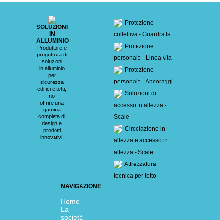
Protezione
SOLUZIONI
IN
collettiva - Guardrails
ALLUMINIO
Protezione
Produttore e
progettista di
personale - Linea vita
soluzioni
in alluminio
Protezione
per
personale - Ancoraggi
sicurezza
edifici e tetti,
Soluzioni di
noi
offrire una
accesso in altezza -
gamma
completa di
Scale
design e
Circolazione in
prodotti
innovativi.
altezza e accesso in
altezza - Scale
Attrezzatura
tecnica per tetto
NAVIGAZIONE
Home
La
società