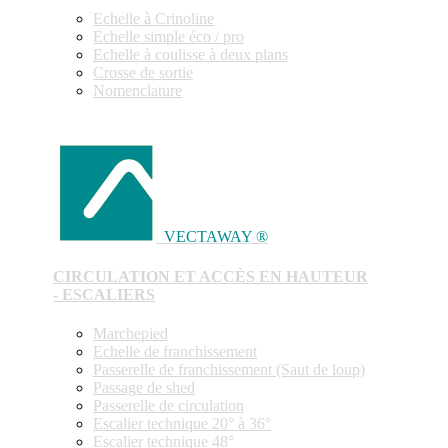
Echelle à Crinoline
Echelle simple éco / pro
Echelle à coulisse à deux plans
Crosse de sortie
Nomenclature
VECTAWAY ®
CIRCULATION ET ACCÈS EN HAUTEUR
- ESCALIERS
Marchepied
Echelle de franchissement
Passerelle de franchissement (Saut de loup)
Passage de shed
Passerelle de circulation
Escalier technique 20° à 36°
Escalier technique 48°