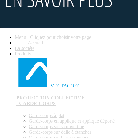
Menu - Cliquez pour choisir votre page
Accueil
La société
Produits
VECTACO ®
PROTECTION COLLECTIVE
- GARDE-CORPS
Garde-corps à plat
Garde-corps en applique et applique déporté
Garde-corps sous couvertine
Garde-corps sur dalle à étancher
Garde-corps sur bac à étancher