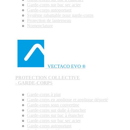
Garde-corps sur bac sec acier
Garde-corps autoportant
Système rabattable pour garde-corps
Protection de lanterneau
Nomenclature
VECTACO EVO ®
PROTECTION COLLECTIVE
- GARDE-CORPS
Garde-corps à plat
Garde-corps en applique et applique déporté
Garde-corps sous couvertine
Garde-corps sur dalle à étancher
Garde-corps sur bac à étancher
Garde-corps sur bac sec acier
Garde-corps autoportant