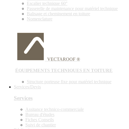
Escalier technique 60°
Passerelle de maintenance pour matériel technique
Balisage et cheminement en toiture
Nomenclature
VECTAROOF ®
ÉQUIPEMENTS TECHNIQUES EN TOITURE
Structure porteuse fixe pour matériel technique
Services/Devis
Services
Assitance technico-commerciale
Bureau d'études
Fiches Conseils
Suivi de chantier