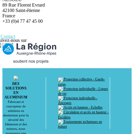
89 Rue Florent Evrard
42100 Saint-étienne
France
+33 (0)4 77 47 45 00
Contact
uivez-nous sur
Protection collective - Garde-
DES
corps
SOLUTIONS
Protection individuelle - Lignes
EN
de vie
ALUMINIUM
Protection individuelle -
Fabricant et
Ancrages
concepteur de
Accès en hauteur - Echelles
solutions en
Circulation et accès en hauteur -
aluminium pour la
Escaliers
sécurité des
Equipements techniques en
bâtiments et des
toiture
toitures, nous
proposons une