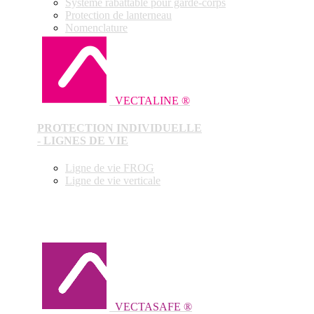
Système rabattable pour garde-corps
Protection de lanterneau
Nomenclature
VECTALINE ®
PROTECTION INDIVIDUELLE
- LIGNES DE VIE
Ligne de vie FROG
Ligne de vie verticale
VECTASAFE ®