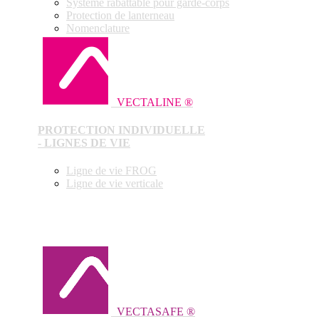
Système rabattable pour garde-corps
Protection de lanterneau
Nomenclature
VECTALINE ®
PROTECTION INDIVIDUELLE
- LIGNES DE VIE
Ligne de vie FROG
Ligne de vie verticale
VECTASAFE ®