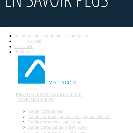
Menu - Cliquez pour choisir votre page
Accueil
La société
Produits
VECTACO ®
PROTECTION COLLECTIVE
- GARDE-CORPS
Garde-corps à plat
Garde-corps en applique et applique déporté
Garde-corps sous couvertine
Garde-corps sur dalle à étancher
Garde-corps sur bac à étancher