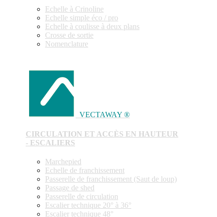
Echelle à Crinoline
Echelle simple éco / pro
Echelle à coulisse à deux plans
Crosse de sortie
Nomenclature
VECTAWAY ®
CIRCULATION ET ACCÈS EN HAUTEUR
- ESCALIERS
Marchepied
Echelle de franchissement
Passerelle de franchissement (Saut de loup)
Passage de shed
Passerelle de circulation
Escalier technique 20° à 36°
Escalier technique 48°