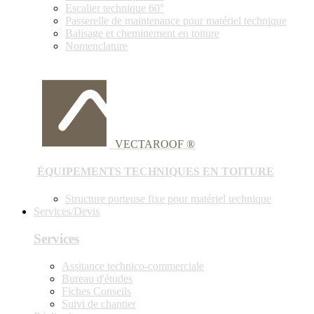
Escalier technique 60°
Passerelle de maintenance pour matériel technique
Balisage et cheminement en toiture
Nomenclature
VECTAROOF ®
ÉQUIPEMENTS TECHNIQUES EN TOITURE
Structure porteuse fixe pour matériel technique
Services/Devis
Services
Assitance technico-commerciale
Bureau d'études
Fiches Conseils
Suivi de chantier