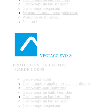
Garde-corps sur bac sec acier
Garde-corps autoportant
Système rabattable pour garde-corps
Protection de lanterneau
Nomenclature
VECTACO EVO ®
PROTECTION COLLECTIVE
- GARDE-CORPS
Garde-corps à plat
Garde-corps en applique et applique déporté
Garde-corps sous couvertine
Garde-corps sur dalle à étancher
Garde-corps sur bac à étancher
Garde-corps sur bac sec acier
Garde-corps autoportant