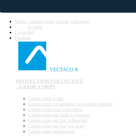
Menu - Cliquez pour choisir votre page
Accueil
La société
Produits
VECTACO ®
PROTECTION COLLECTIVE
- GARDE-CORPS
Garde-corps à plat
Garde-corps en applique et applique déporté
Garde-corps sous couvertine
Garde-corps sur dalle à étancher
Garde-corps sur bac à étancher
Garde-corps sur bac sec acier
Garde-corps autoportant