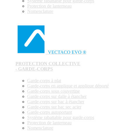
Système rabattable pour garde-corps
Protection de lanterneau
Nomenclature
VECTACO EVO ®
PROTECTION COLLECTIVE
- GARDE-CORPS
Garde-corps à plat
Garde-corps en applique et applique déporté
Garde-corps sous couvertine
Garde-corps sur dalle à étancher
Garde-corps sur bac à étancher
Garde-corps sur bac sec acier
Garde-corps autoportant
Système rabattable pour garde-corps
Protection de lanterneau
Nomenclature