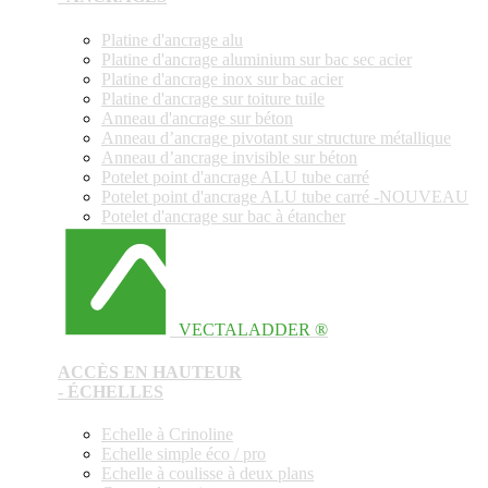
Platine d'ancrage alu
Platine d'ancrage aluminium sur bac sec acier
Platine d'ancrage inox sur bac acier
Platine d'ancrage sur toiture tuile
Anneau d'ancrage sur béton
Anneau d’ancrage pivotant sur structure métallique
Anneau d’ancrage invisible sur béton
Potelet point d'ancrage ALU tube carré
Potelet point d'ancrage ALU tube carré -NOUVEAU
Potelet d'ancrage sur bac à étancher
VECTALADDER ®
ACCÈS EN HAUTEUR
- ÉCHELLES
Echelle à Crinoline
Echelle simple éco / pro
Echelle à coulisse à deux plans