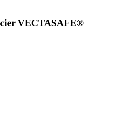
c acier VECTASAFE®