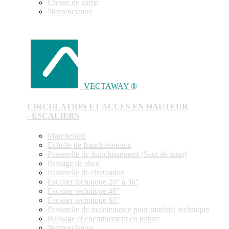
Crosse de sortie
Nomenclature
VECTAWAY ®
CIRCULATION ET ACCÈS EN HAUTEUR
- ESCALIERS
Marchepied
Echelle de franchissement
Passerelle de franchissement (Saut de loup)
Passage de shed
Passerelle de circulation
Escalier technique 20° à 36°
Escalier technique 48°
Escalier technique 60°
Passerelle de maintenance pour matériel technique
Balisage et cheminement en toiture
Nomenclature