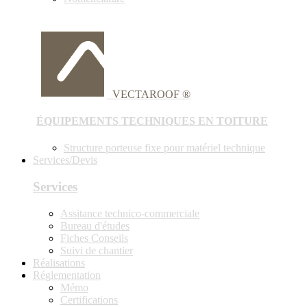
VECTAROOF ®
ÉQUIPEMENTS TECHNIQUES EN TOITURE
Structure porteuse fixe pour matériel technique
Services/Devis
Services
Assitance technico-commerciale
Bureau d'études
Fiches Conseils
Suivi de chantier
Réalisations
Réglementation
Mémo
Certifications