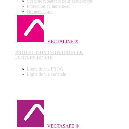
Système rabattable pour garde-corps
Protection de lanterneau
Nomenclature
VECTALINE ®
PROTECTION INDIVIDUELLE
- LIGNES DE VIE
Ligne de vie FROG
Ligne de vie verticale
VECTASAFE ®