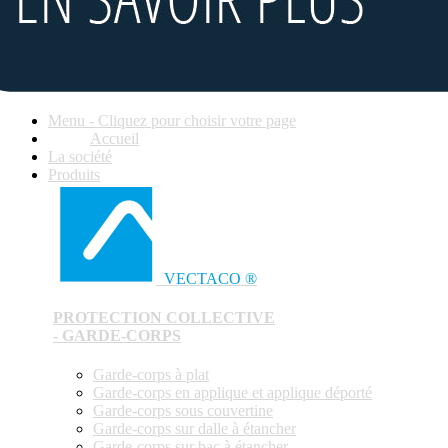
Menu - Cliquez pour choisir votre page
Accueil
La société
Produits
VECTACO ®
PROTECTION COLLECTIVE
- GARDE-CORPS
Garde-corps à plat
Garde-corps en applique et applique déporté
Garde-corps sous couvertine
Garde-corps sur dalle à étancher
Garde-corps sur bac à étancher