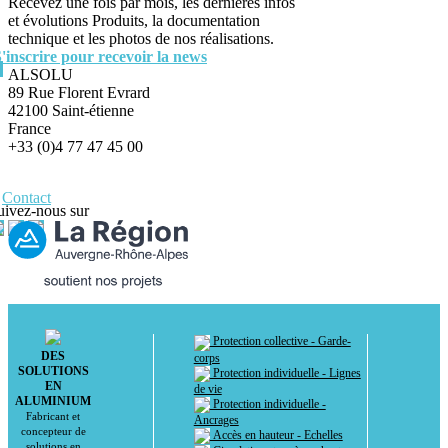
Recevez une fois par mois, les dernières infos
et évolutions Produits, la documentation
technique et les photos de nos réalisations.
S'inscrire pour recevoir la news
ALSOLU
89 Rue Florent Evrard
42100 Saint-étienne
France
+33 (0)4 77 47 45 00
Contact
uivez-nous sur
Protection collective - Garde-
DES
corps
SOLUTIONS
Protection individuelle - Lignes
EN
de vie
ALUMINIUM
Protection individuelle -
Fabricant et
Ancrages
concepteur de
Accès en hauteur - Echelles
solutions en