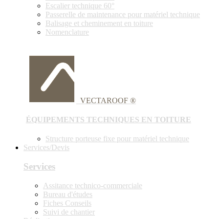
Escalier technique 60°
Passerelle de maintenance pour matériel technique
Balisage et cheminement en toiture
Nomenclature
VECTAROOF ®
ÉQUIPEMENTS TECHNIQUES EN TOITURE
Structure porteuse fixe pour matériel technique
Services/Devis
Services
Assitance technico-commerciale
Bureau d'études
Fiches Conseils
Suivi de chantier