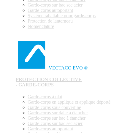
Garde-corps sur bac sec acier
Garde-corps autoportant
Système rabattable pour garde-corps
Protection de lanterneau
Nomenclature
VECTACO EVO ®
PROTECTION COLLECTIVE
- GARDE-CORPS
Garde-corps à plat
Garde-corps en applique et applique déporté
Garde-corps sous couvertine
Garde-corps sur dalle à étancher
Garde-corps sur bac à étancher
Garde-corps sur bac sec acier
Garde-corps autoportant