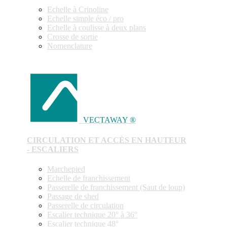
Echelle à Crinoline
Echelle simple éco / pro
Echelle à coulisse à deux plans
Crosse de sortie
Nomenclature
VECTAWAY ®
CIRCULATION ET ACCÈS EN HAUTEUR
- ESCALIERS
Marchepied
Echelle de franchissement
Passerelle de franchissement (Saut de loup)
Passage de shed
Passerelle de circulation
Escalier technique 20° à 36°
Escalier technique 48°