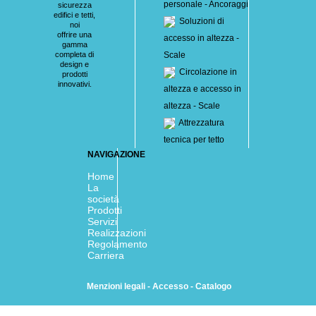
personale - Ancoraggi
sicurezza
edifici e tetti,
Soluzioni di
noi
offrire una
accesso in altezza -
gamma
completa di
Scale
design e
Circolazione in
prodotti
innovativi.
altezza e accesso in
altezza - Scale
Attrezzatura
tecnica per tetto
NAVIGAZIONE
Home
La
società
Prodotti
Servizi
Realizzazioni
Regolamento
Carriera
Menzioni legali
-
Accesso
-
Catalogo