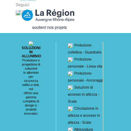
Seguici
Protezione
SOLUZIONI
IN
collettiva - Guardrails
ALLUMINIO
Protezione
Produttore e
progettista di
personale - Linea vita
soluzioni
in alluminio
Protezione
per
personale - Ancoraggi
sicurezza
edifici e tetti,
Soluzioni di
noi
offrire una
accesso in altezza -
gamma
completa di
Scale
design e
Circolazione in
prodotti
innovativi.
altezza e accesso in
altezza - Scale
Attrezzatura