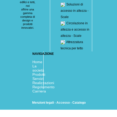
edifici e tetti,
Soluzioni di
noi
offrire una
accesso in altezza -
gamma
completa di
Scale
design e
Circolazione in
prodotti
innovativi.
altezza e accesso in
altezza - Scale
Attrezzatura
tecnica per tetto
NAVIGAZIONE
Home
La
società
Prodotti
Servizi
Realizzazioni
Regolamento
Carriera
Menzioni legali
-
Accesso
-
Catalogo