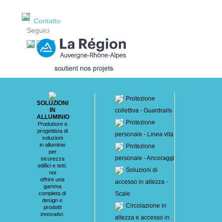
Contatto
Seguici
Protezione
SOLUZIONI
IN
collettiva - Guardrails
ALLUMINIO
Protezione
Produttore e
progettista di
personale - Linea vita
soluzioni
in alluminio
Protezione
per
personale - Ancoraggi
sicurezza
edifici e tetti,
Soluzioni di
noi
offrire una
accesso in altezza -
gamma
completa di
Scale
design e
Circolazione in
prodotti
innovativi.
altezza e accesso in