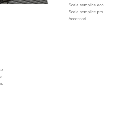
Scala semplice eco
Scala semplice pro
Accessori
se
e
i.