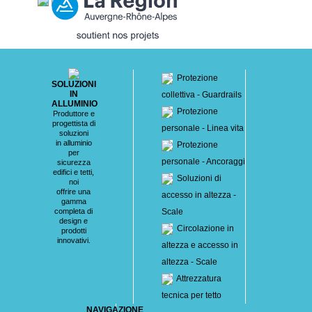
Protezione
SOLUZIONI
IN
collettiva - Guardrails
ALLUMINIO
Protezione
Produttore e
progettista di
personale - Linea vita
soluzioni
in alluminio
Protezione
per
personale - Ancoraggi
sicurezza
edifici e tetti,
Soluzioni di
noi
offrire una
accesso in altezza -
gamma
completa di
Scale
design e
Circolazione in
prodotti
innovativi.
altezza e accesso in
altezza - Scale
Attrezzatura
tecnica per tetto
NAVIGAZIONE