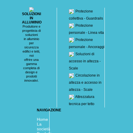
Protezione
SOLUZIONI
IN
collettiva - Guardrails
ALLUMINIO
Protezione
Produttore e
progettista di
personale - Linea vita
soluzioni
in alluminio
Protezione
per
personale - Ancoraggi
sicurezza
edifici e tetti,
Soluzioni di
noi
offrire una
accesso in altezza -
gamma
completa di
Scale
design e
Circolazione in
prodotti
innovativi.
altezza e accesso in
altezza - Scale
Attrezzatura
tecnica per tetto
NAVIGAZIONE
Home
La
società