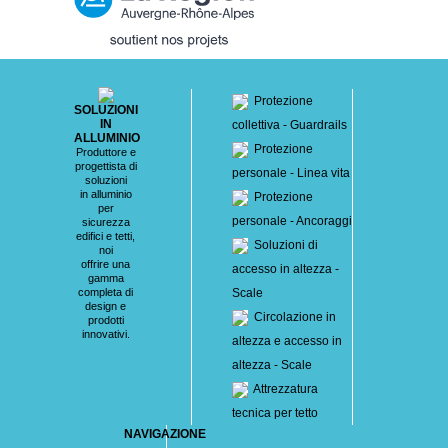
Protezione
SOLUZIONI
IN
collettiva - Guardrails
ALLUMINIO
Protezione
Produttore e
progettista di
personale - Linea vita
soluzioni
in alluminio
Protezione
per
personale - Ancoraggi
sicurezza
edifici e tetti,
Soluzioni di
noi
offrire una
accesso in altezza -
gamma
completa di
Scale
design e
Circolazione in
prodotti
innovativi.
altezza e accesso in
altezza - Scale
Attrezzatura
tecnica per tetto
NAVIGAZIONE