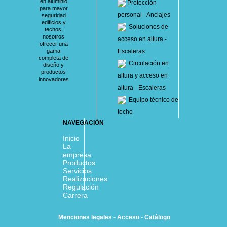
en aluminio
Protección
para mayor
personal - Anclajes
seguridad
edificios y
Soluciones de
techos,
nosotros
acceso en altura -
ofrecer una
gama
Escaleras
completa de
Circulación en
diseño y
productos
altura y acceso en
innovadores
altura - Escaleras
Equipo técnico de
techo
NAVEGACIÓN
Inicio
La
empresa
Productos
Servicios
Realizaciones
Regulación
Carrera
Menciones legales
-
Acceso
-
Catálogo