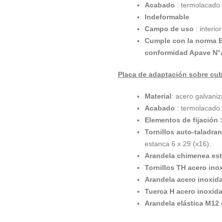
Acabado
: termolacado
Indeformable
Campo de uso
: interio
Cumple con la norma E
conformidad Apave N°
Placa de adaptación sobre cubi
Material
: acero galvani
Acabado
: termolacado
Elementos de fijación 
Tornillos auto-taladra
estanca 6 x 29 (x16).
Arandela chimenea es
Tornillos TH acero ino
Arandela acero inoxid
Tuerca H acero inoxid
Arandela elástica M12