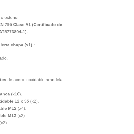
r o exterior
N 795 Clase A1 (Certificado de
AT5773804-1).
erta chapa (x1) :
zado.
.
:
ntes
de acero inoxidable arandela
tanca
(x16).
xidable 12 x 35
(x2).
able M12
(x4).
able M12
(x2).
(x2).