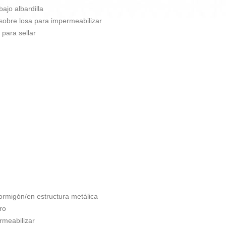
bajo albardilla
 sobre losa para impermeabilizar
 para sellar
ormigón/en estructura metálica
ro
rmeabilizar