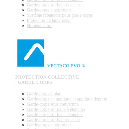
Garde-corps sur bac sec acier
Garde-corps autoportant
Système rabattable pour garde-corps
Protection de lanterneau
Nomenclature
VECTACO EVO ®
PROTECTION COLLECTIVE
- GARDE-CORPS
Garde-corps à plat
Garde-corps en applique et applique déporté
Garde-corps sous couvertine
Garde-corps sur dalle à étancher
Garde-corps sur bac à étancher
Garde-corps sur bac sec acier
Garde-corps autoportant