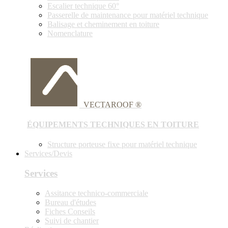
Escalier technique 60°
Passerelle de maintenance pour matériel technique
Balisage et cheminement en toiture
Nomenclature
VECTAROOF ®
ÉQUIPEMENTS TECHNIQUES EN TOITURE
Structure porteuse fixe pour matériel technique
Services/Devis
Services
Assitance technico-commerciale
Bureau d'études
Fiches Conseils
Suivi de chantier