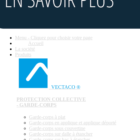
Menu - Cliquez pour choisir votre page
Accueil
La société
Produits
VECTACO ®
PROTECTION COLLECTIVE
- GARDE-CORPS
Garde-corps à plat
Garde-corps en applique et applique déporté
Garde-corps sous couvertine
Garde-corps sur dalle à étancher
Garde-corps sur bac à étancher