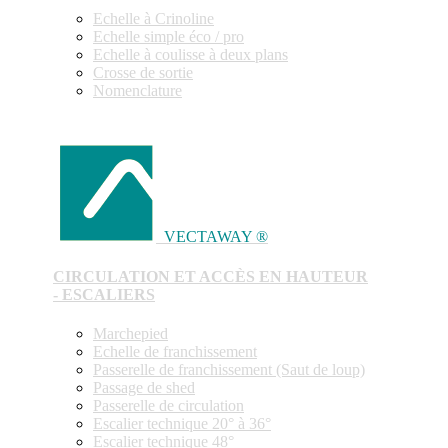
Echelle à Crinoline
Echelle simple éco / pro
Echelle à coulisse à deux plans
Crosse de sortie
Nomenclature
VECTAWAY ®
CIRCULATION ET ACCÈS EN HAUTEUR
- ESCALIERS
Marchepied
Echelle de franchissement
Passerelle de franchissement (Saut de loup)
Passage de shed
Passerelle de circulation
Escalier technique 20° à 36°
Escalier technique 48°