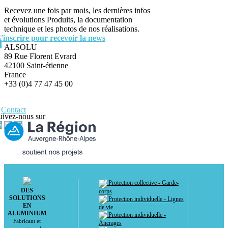
Recevez une fois par mois, les dernières infos
et évolutions Produits, la documentation
technique et les photos de nos réalisations.
S'inscrire pour recevoir la news
ALSOLU
89 Rue Florent Evrard
42100 Saint-étienne
France
+33 (0)4 77 47 45 00
Contact
uivez-nous sur
Protection collective - Garde-
DES
corps
SOLUTIONS
Protection individuelle - Lignes
EN
de vie
ALUMINIUM
Protection individuelle -
Fabricant et
Ancrages