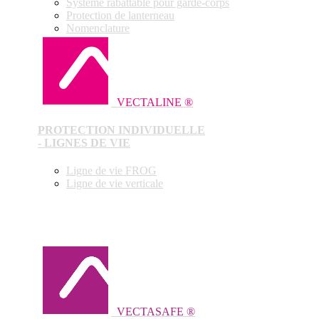
Système rabattable pour garde-corps
Protection de lanterneau
Nomenclature
VECTALINE ®
PROTECTION INDIVIDUELLE
- LIGNES DE VIE
Ligne de vie FROG
Ligne de vie verticale
VECTASAFE ®