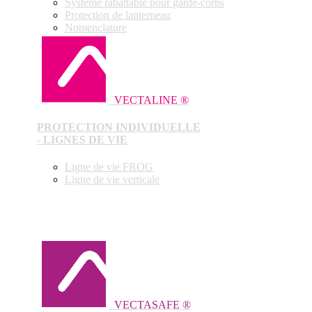
Système rabattable pour garde-corps
Protection de lanterneau
Nomenclature
VECTALINE ®
PROTECTION INDIVIDUELLE
- LIGNES DE VIE
Ligne de vie FROG
Ligne de vie verticale
VECTASAFE ®