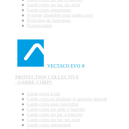
Garde-corps sur bac sec acier
Garde-corps autoportant
Système rabattable pour garde-corps
Protection de lanterneau
Nomenclature
VECTACO EVO ®
PROTECTION COLLECTIVE
- GARDE-CORPS
Garde-corps à plat
Garde-corps en applique et applique déporté
Garde-corps sous couvertine
Garde-corps sur dalle à étancher
Garde-corps sur bac à étancher
Garde-corps sur bac sec acier
Garde-corps autoportant