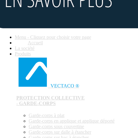
Menu - Cliquez pour choisir votre page
Accueil
La société
Produits
VECTACO ®
PROTECTION COLLECTIVE
- GARDE-CORPS
Garde-corps à plat
Garde-corps en applique et applique déporté
Garde-corps sous couvertine
Garde-corps sur dalle à étancher
Garde-corps sur bac à étancher