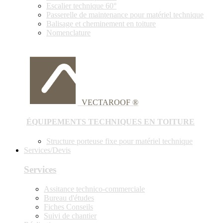
Escalier technique 60°
Passerelle de maintenance pour matériel technique
Balisage et cheminement en toiture
Nomenclature
VECTAROOF ®
ÉQUIPEMENTS TECHNIQUES EN TOITURE
Structure porteuse fixe pour matériel technique
Services/Devis
Services
Assitance technico-commerciale
Bureau d'études
Fiches Conseils
Suivi de chantier