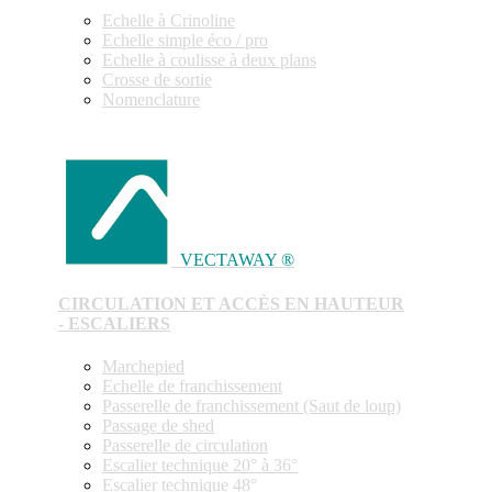
Echelle à Crinoline
Echelle simple éco / pro
Echelle à coulisse à deux plans
Crosse de sortie
Nomenclature
VECTAWAY ®
CIRCULATION ET ACCÈS EN HAUTEUR
- ESCALIERS
Marchepied
Echelle de franchissement
Passerelle de franchissement (Saut de loup)
Passage de shed
Passerelle de circulation
Escalier technique 20° à 36°
Escalier technique 48°