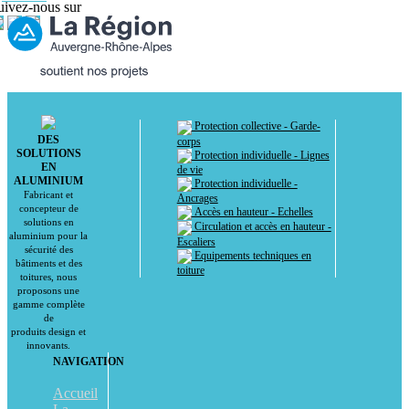
uivez-nous sur
Protection collective - Garde-
DES
corps
SOLUTIONS
Protection individuelle - Lignes
EN
de vie
ALUMINIUM
Protection individuelle -
Fabricant et
Ancrages
concepteur de
Accès en hauteur - Echelles
solutions en
Circulation et accès en hauteur -
aluminium pour la
Escaliers
sécurité des
Equipements techniques en
bâtiments et des
toiture
toitures, nous
proposons une
gamme complète
de
produits design et
innovants.
NAVIGATION
Accueil