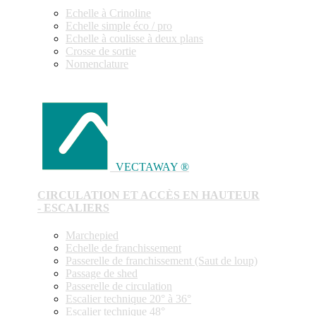
Echelle à Crinoline
Echelle simple éco / pro
Echelle à coulisse à deux plans
Crosse de sortie
Nomenclature
VECTAWAY ®
CIRCULATION ET ACCÈS EN HAUTEUR
- ESCALIERS
Marchepied
Echelle de franchissement
Passerelle de franchissement (Saut de loup)
Passage de shed
Passerelle de circulation
Escalier technique 20° à 36°
Escalier technique 48°