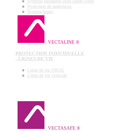
Système rabattable pour garde-corps
Protection de lanterneau
Nomenclature
VECTALINE ®
PROTECTION INDIVIDUELLE
- LIGNES DE VIE
Ligne de vie FROG
Ligne de vie verticale
VECTASAFE ®