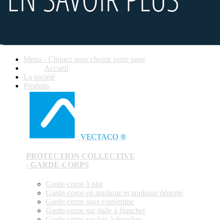
Menu - Cliquez pour choisir votre page
Accueil
La société
Produits
VECTACO ®
PROTECTION COLLECTIVE
- GARDE-CORPS
Garde-corps à plat
Garde-corps en applique et applique déporté
Garde-corps sous couvertine
Garde-corps sur dalle à étancher
Garde-corps sur bac à étancher