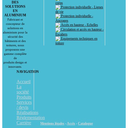
DES
corps
SOLUTIONS
Protection individuelle - Lignes
EN
de vie
ALUMINIUM
Protection individuelle -
Fabricant et
Ancrages
concepteur de
Accès en hauteur - Echelles
solutions en
Circulation et accès en hauteur -
aluminium pour la
Escaliers
sécurité des
Equipements techniques en
bâtiments et des
toiture
toitures, nous
proposons une
gamme complète
de
produits design et
innovants.
NAVIGATION
Accueil
La
société
Produits
Services
/ devis
Réalisations
Réglementation
Carrière
Mentions légales
-
Accès
-
Catalogue