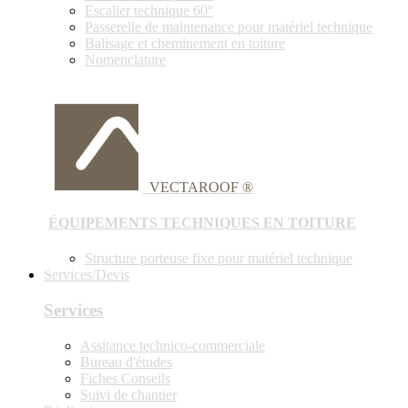
Escalier technique 60°
Passerelle de maintenance pour matériel technique
Balisage et cheminement en toiture
Nomenclature
VECTAROOF ®
ÉQUIPEMENTS TECHNIQUES EN TOITURE
Structure porteuse fixe pour matériel technique
Services/Devis
Services
Assitance technico-commerciale
Bureau d'études
Fiches Conseils
Suivi de chantier