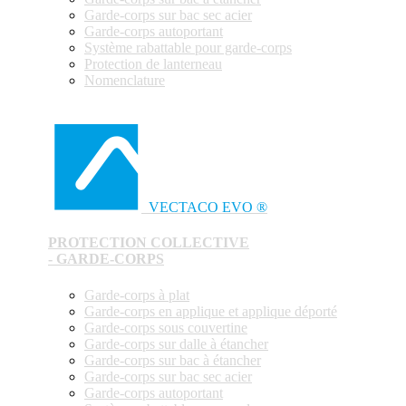
Garde-corps sur bac sec acier
Garde-corps autoportant
Système rabattable pour garde-corps
Protection de lanterneau
Nomenclature
VECTACO EVO ®
PROTECTION COLLECTIVE
- GARDE-CORPS
Garde-corps à plat
Garde-corps en applique et applique déporté
Garde-corps sous couvertine
Garde-corps sur dalle à étancher
Garde-corps sur bac à étancher
Garde-corps sur bac sec acier
Garde-corps autoportant