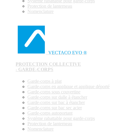
Système rabattable pour garde-corps
Protection de lanterneau
Nomenclature
VECTACO EVO ®
PROTECTION COLLECTIVE
- GARDE-CORPS
Garde-corps à plat
Garde-corps en applique et applique déporté
Garde-corps sous couvertine
Garde-corps sur dalle à étancher
Garde-corps sur bac à étancher
Garde-corps sur bac sec acier
Garde-corps autoportant
Système rabattable pour garde-corps
Protection de lanterneau
Nomenclature