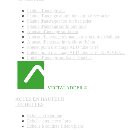
Platine d'ancrage alu
Platine d'ancrage aluminium sur bac sec acier
Platine d'ancrage inox sur bac acier
Platine d'ancrage sur toiture tuile
Anneau d'ancrage sur béton
Anneau d’ancrage pivotant sur structure métallique
Anneau d’ancrage invisible sur béton
Potelet point d'ancrage ALU tube carré
Potelet point d'ancrage ALU tube carré -NOUVEAU
Potelet d'ancrage sur bac à étancher
VECTALADDER ®
ACCÈS EN HAUTEUR
- ÉCHELLES
Echelle à Crinoline
Echelle simple éco / pro
Echelle à coulisse à deux plans