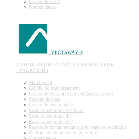
Crosse de sortie
Nomenclature
VECTAWAY ®
CIRCULATION ET ACCÈS EN HAUTEUR
- ESCALIERS
Marchepied
Echelle de franchissement
Passerelle de franchissement (Saut de loup)
Passage de shed
Passerelle de circulation
Escalier technique 20° à 36°
Escalier technique 48°
Escalier technique 60°
Passerelle de maintenance pour matériel technique
Balisage et cheminement en toiture
Nomenclature