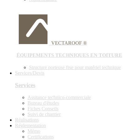
VECTAROOF ®
ÉQUIPEMENTS TECHNIQUES EN TOITURE
Structure porteuse fixe pour matériel technique
Services/Devis
Services
Assitance technico-commerciale
Bureau d'études
Fiches Conseils
Suivi de chantier
Réalisations
Réglementation
Mémo
Certifications