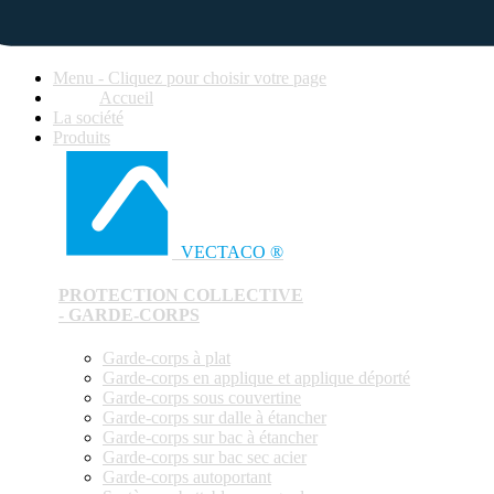
Menu - Cliquez pour choisir votre page
Accueil
La société
Produits
VECTACO ®
PROTECTION COLLECTIVE
- GARDE-CORPS
Garde-corps à plat
Garde-corps en applique et applique déporté
Garde-corps sous couvertine
Garde-corps sur dalle à étancher
Garde-corps sur bac à étancher
Garde-corps sur bac sec acier
Garde-corps autoportant