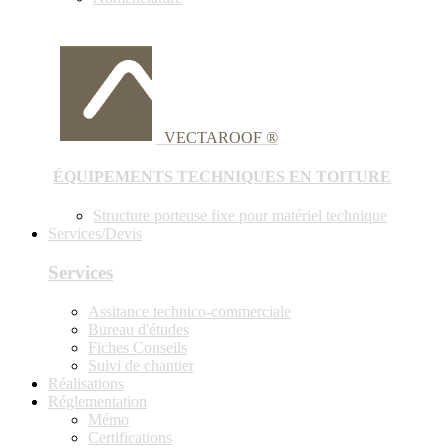
VECTAROOF ®
ÉQUIPEMENTS TECHNIQUES EN TOITURE
Structure porteuse fixe pour matériel technique
Services/Devis
Services
Assitance technico-commerciale
Bureau d'études
Fiches Conseils
Suivi de chantier
Réalisations
Réglementation
Mémo
Certifications