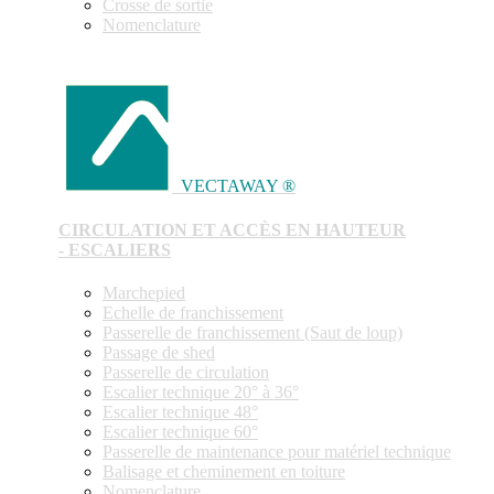
Crosse de sortie
Nomenclature
VECTAWAY ®
CIRCULATION ET ACCÈS EN HAUTEUR
- ESCALIERS
Marchepied
Echelle de franchissement
Passerelle de franchissement (Saut de loup)
Passage de shed
Passerelle de circulation
Escalier technique 20° à 36°
Escalier technique 48°
Escalier technique 60°
Passerelle de maintenance pour matériel technique
Balisage et cheminement en toiture
Nomenclature