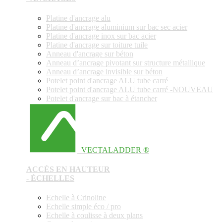
Platine d'ancrage alu
Platine d'ancrage aluminium sur bac sec acier
Platine d'ancrage inox sur bac acier
Platine d'ancrage sur toiture tuile
Anneau d'ancrage sur béton
Anneau d’ancrage pivotant sur structure métallique
Anneau d’ancrage invisible sur béton
Potelet point d'ancrage ALU tube carré
Potelet point d'ancrage ALU tube carré -NOUVEAU
Potelet d'ancrage sur bac à étancher
VECTALADDER ®
ACCÈS EN HAUTEUR
- ÉCHELLES
Echelle à Crinoline
Echelle simple éco / pro
Echelle à coulisse à deux plans