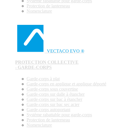
Système rabattable pour garde-corps
Protection de lanterneau
Nomenclature
VECTACO EVO ®
PROTECTION COLLECTIVE
- GARDE-CORPS
Garde-corps à plat
Garde-corps en applique et applique déporté
Garde-corps sous couvertine
Garde-corps sur dalle à étancher
Garde-corps sur bac à étancher
Garde-corps sur bac sec acier
Garde-corps autoportant
Système rabattable pour garde-corps
Protection de lanterneau
Nomenclature