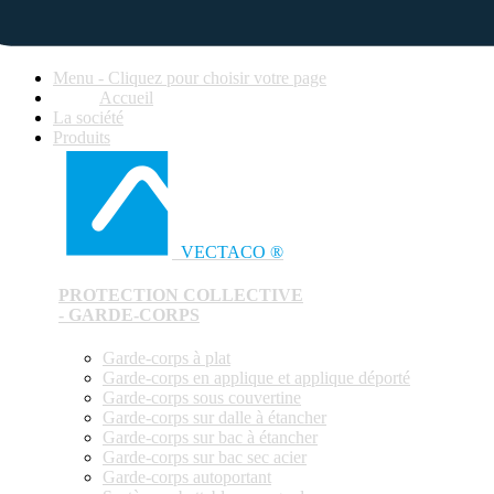
Menu - Cliquez pour choisir votre page
Accueil
La société
Produits
VECTACO ®
PROTECTION COLLECTIVE
- GARDE-CORPS
Garde-corps à plat
Garde-corps en applique et applique déporté
Garde-corps sous couvertine
Garde-corps sur dalle à étancher
Garde-corps sur bac à étancher
Garde-corps sur bac sec acier
Garde-corps autoportant