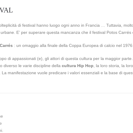
IVAL
teplicità di festival hanno luogo ogni anno in Francia … Tuttavia, molt
 urbane. E’ per superare questa mancanza che il festival Potos Carrés 
Carrés
: un omaggio alla finale della Coppa Europea di calcio nel 197
po di appassionati (e), gli attori di questa cultura per la maggior part
o diverso le varie discipline della
cultura Hip Hop
, la loro storia, la l
. La manifestazione vuole predicare i valori essenziali e la base di qu
se
e
i.