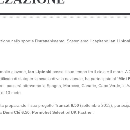
ione nello sport e l’intrattenimento. Sosteniamo il capitano
Ian Lipins
 molto giovane,
Ian Lipinski
passa il suo tempo fra il cielo e il mare. A
tificato di statoper la scuola di vela nazionale, ha partecipato al “
Mini 
nni, passerà attraverso la Spagna, Marocco, Canarie, Capo Verde, le Azz
 di 13 metri.
sta preparando il suo progetto
Transat 6.50
(settembre 2013), partecip
la
Demi Clé 6.50
,
Pornichet Select
oil
UK Fastne
.