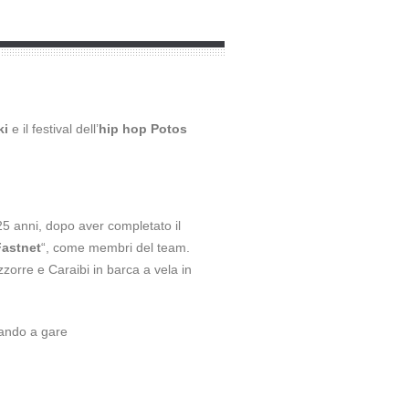
ki
e il festival dell’
hip hop Potos
 25 anni, dopo aver completato il
Fastnet
“, come membri del team.
orre e Caraibi in barca a vela in
ando a gare