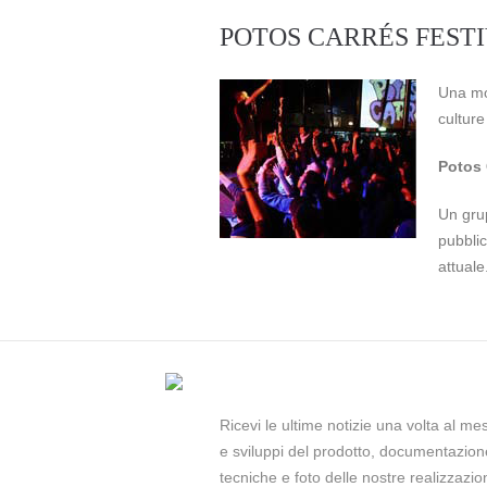
POTOS CARRÉS FEST
Una mol
culture
Potos 
Un grup
pubblic
attuale
Ricevi le ultime notizie una volta al me
e sviluppi del prodotto, documentazion
tecniche e foto delle nostre realizzazion